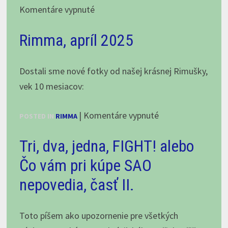
mamička
na
Komentáre vypnuté
Kárpáta:
Všetko
Rimma, apríl 2025
najlepšie
k
1.
Dostali sme nové fotky od našej krásnej Rimušky,
narodeninkám,
vek 10 mesiacov:
naše
na
|
Komentáre vypnuté
„R“-
POSTED IN
RIMMA
Rimma,
ká!
Tri, dva, jedna, FIGHT! alebo
apríl
2025
Čo vám pri kúpe SAO
nepovedia, časť II.
Toto píšem ako upozornenie pre všetkých