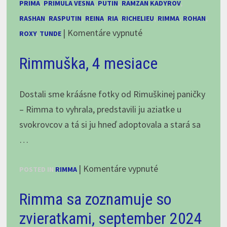
PRIMA
,
PRIMULA VESNA
,
PUTIN
,
RAMZAN KADYROV
,
RASHAN
,
RASPUTIN
,
REINA
,
RIA
,
RICHELIEU
,
RIMMA
,
ROHAN
,
na
|
Komentáre vypnuté
ROXY
,
TUNDE
Tri,
Rimmuška, 4 mesiace
dva,
jedna,
FIGHT!
Dostali sme kráásne fotky od Rimuškinej paničky
alebo
– Rimma to vyhrala, predstavili ju aziatke u
Čo
svokrovcov a tá si ju hneď adoptovala a stará sa
vám
…
pri
na
|
Komentáre vypnuté
kúpe
POSTED IN
RIMMA
Rimmuška,
SAO
Rimma sa zoznamuje so
4
nepovedia,
mesiace
časť
zvieratkami, september 2024