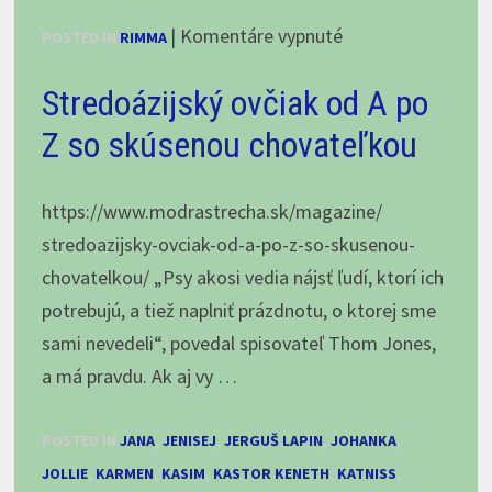
na
|
Komentáre vypnuté
POSTED IN
RIMMA
Rimma
Stredoázijský ovčiak od A po
Chacalkiz
Chenekel,
Z so skúsenou chovateľkou
5
týždňov
https://www.modrastrecha.sk/magazine/
stredoazijsky-ovciak-od-a-po-z-so-skusenou-
chovatelkou/ „Psy akosi vedia nájsť ľudí, ktorí ich
potrebujú, a tiež naplniť prázdnotu, o ktorej sme
sami nevedeli“, povedal spisovateľ Thom Jones,
a má pravdu. Ak aj vy …
POSTED IN
JANA
,
JENISEJ
,
JERGUŠ LAPIN
,
JOHANKA
,
JOLLIE
,
KARMEN
,
KASIM
,
KASTOR KENETH
,
KATNISS
,