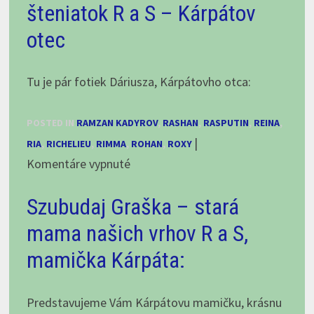
klubovke,
šteniatok R a S – Kárpátov
18.4.2026
otec
Tu je pár fotiek Dáriusza, Kárpátovho otca:
POSTED IN
RAMZAN KADYROV
,
RASHAN
,
RASPUTIN
,
REINA
,
|
RIA
,
RICHELIEU
,
RIMMA
,
ROHAN
,
ROXY
na
Komentáre vypnuté
Boszporuszi-
Szubudaj Graška – stará
Naptuz
Heky
mama našich vrhov R a S,
„Dariusz“
mamička Kárpáta:
–
starý
Predstavujeme Vám Kárpátovu mamičku, krásnu
otec