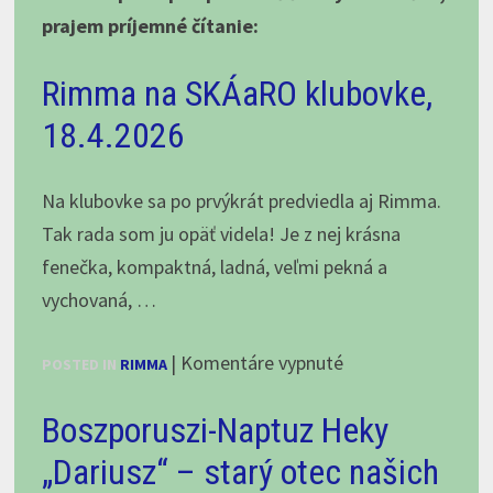
prajem príjemné čítanie:
Rimma na SKÁaRO klubovke,
18.4.2026
Na klubovke sa po prvýkrát predviedla aj Rimma.
Tak rada som ju opäť videla! Je z nej krásna
fenečka, kompaktná, ladná, veľmi pekná a
vychovaná, …
na
|
Komentáre vypnuté
POSTED IN
RIMMA
Rimma
Boszporuszi-Naptuz Heky
na
SKÁaRO
„Dariusz“ – starý otec našich