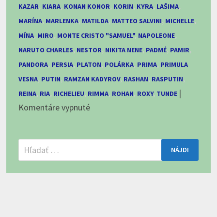
KAZAR
,
KIARA
,
KONAN KONOR
,
KORIN
,
KYRA
,
LAŠIMA
,
MARÍNA
,
MARLENKA
,
MATILDA
,
MATTEO SALVINI
,
MICHELLE
,
MÍNA
,
MIRO
,
MONTE CRISTO "SAMUEL"
,
NAPOLEONE
,
NARUTO CHARLES
,
NESTOR
,
NIKITA NENE
,
PADMÉ
,
PAMIR
,
PANDORA
,
PERSIA
,
PLATON
,
POLÁRKA
,
PRIMA
,
PRIMULA
VESNA
,
PUTIN
,
RAMZAN KADYROV
,
RASHAN
,
RASPUTIN
,
|
REINA
,
RIA
,
RICHELIEU
,
RIMMA
,
ROHAN
,
ROXY
,
TUNDE
na
Komentáre vypnuté
Stredoázijský
ovčiak
Hľadať:
od
A
po
Z
so