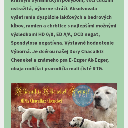
ostražitá, výborne stráži. Absolvovala
vyšetrenia dysplázie lakťových a bedrových
kĺbov, ramien a chrbtice s najlepšími možnými
výsledkami HD 0/0, ED A/A, OCD negat,
Spondylosa negatívna. Výstavné hodnotenie
Výborná. Je dcérou našej Dory Chacalkiz
Chenekel a známeho psa E-Ezger Ak-Ezger,
obaja rodičia i prarodičia mali čisté RTG.