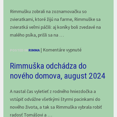
II.
Rimmušku zobrali na zoznamovačku so
zvieratkami, ktoré žijú na farme, Rimmuške sa
zvieratká veľmi páčili: aj koníky boli zvedavé na
malého psíka, prišli sa na …
na
|
Komentáre vypnuté
POSTED IN
RIMMA
Rimma
Rimmuška odchádza do
sa
zoznamuje
nového domova, august 2024
so
zvieratkami,
A nastal čas vyletieť z rodného hniezdočka a
september
vstúpiť odvážne všetkými štyrmi pacinkami do
2024
nového života, a tak sa Rimmuška vybrala robiť
radosť Tomášovi a …