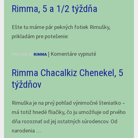
Rimma, 5 a 1/2 týždňa
návšteva
v
Chacalkách!
Ešte tu máme pár pekných fotiek Rimušky,
prikladám pre potešenie:
na
|
Komentáre vypnuté
POSTED IN
RIMMA
Rimma,
Rimma Chacalkiz Chenekel, 5
5
a
týždňov
1/2
týždňa
Rimuška je na prvý pohľad výnimočné šteniatko –
má totiž hnedé fliačiky, čo ju umožňuje od prvého
dňa rozoznať od jej ostatných súrodencov. Od
narodenia …