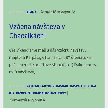
na
|
Komentáre vypnuté
POSTED IN
RIMMA
Rimmuška
Vzácna návšteva v
odchádza
do
Chacalkách!
nového
domova,
Cez víkend sme mali u nás vzácnu návštevu:
august
majitelia Kárpáta, otca našich „R“ šteniatok si
2024
prišli pozrieť Kárpátove šteniatka : ) Ďakujeme za
milú návštevu, …
POSTED IN
RAMZAN KADYROV
,
RASHAN
,
RASPUTIN
,
REINA
,
|
RIA
,
RICHELIEU
,
RIMMA
,
ROHAN
,
ROXY
na
Komentáre vypnuté
Vzácna