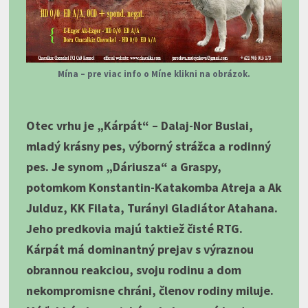
Mína – pre viac info o Míne klikni na obrázok.
Otec vrhu je „Kárpát“ – Dalaj-Nor Buslai,
mladý krásny pes, výborný strážca a rodinný
pes. Je synom „Dáriusza“ a Graspy,
potomkom Konstantin-Katakomba Atreja a Ak
Julduz, KK Filata, Turányi Gladiátor Atahana.
Jeho predkovia majú taktiež čisté RTG.
Kárpát má dominantný prejav s výraznou
obrannou reakciou, svoju rodinu a dom
nekompromisne chráni, členov rodiny miluje.