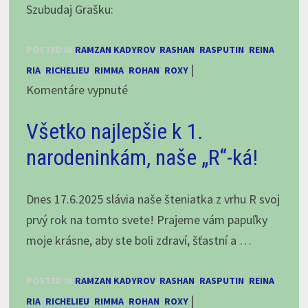
Szubudaj Grašku:
našich
šteniatok
POSTED IN
RAMZAN KADYROV
,
RASHAN
,
RASPUTIN
,
REINA
,
R
|
RIA
,
RICHELIEU
,
RIMMA
,
ROHAN
,
ROXY
a
na
Komentáre vypnuté
S
Szubudaj
–
Všetko najlepšie k 1.
Graška
Kárpátov
–
narodeninkám, naše „R“-ká!
otec
stará
mama
Dnes 17.6.2025 slávia naše šteniatka z vrhu R svoj
našich
prvý rok na tomto svete! Prajeme vám papuľky
vrhov
moje krásne, aby ste boli zdraví, šťastní a …
R
a
POSTED IN
RAMZAN KADYROV
,
RASHAN
,
RASPUTIN
,
REINA
,
S,
|
RIA
,
RICHELIEU
,
RIMMA
,
ROHAN
,
ROXY