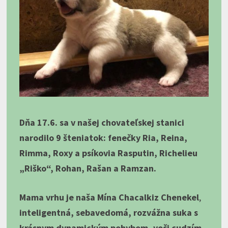
Dňa 17.6. sa v našej chovateľskej stanici
narodilo 9 šteniatok: fenečky Ria, Reina,
Rimma, Roxy a psíkovia Rasputin, Richelieu
„Riško“, Rohan, Rašan a Ramzan.
Mama vrhu je naša Mína Chacalkiz Chenekel
,
inteligentná, sebavedomá, rozvážna suka s
krásnym dynamickým pohybom, voči cudzím