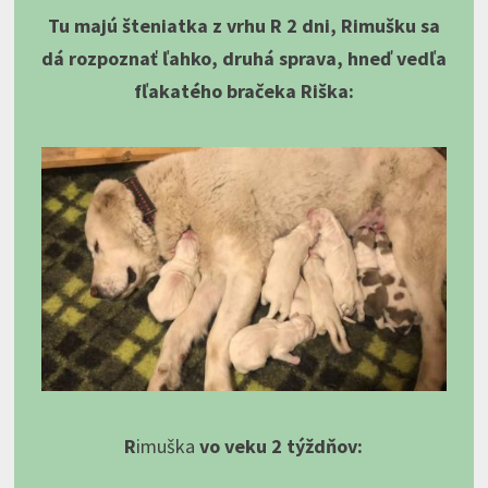
Tu majú šteniatka z vrhu R 2 dni, Rimušku sa
dá rozpoznať ľahko, druhá sprava, hneď vedľa
fľakatého bračeka Riška:
R
imuška
vo veku 2 týždňov: