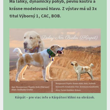
Má ľahký, dynamický pohyb, pevnú kostru a
krásne modelovanú hlavu. Z výstav má už 3x
titul Výborný 1, CAC, BOB.
Kárpát – pre viac info o Kárpátovi klikni na obrázok.