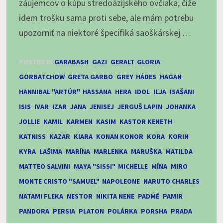
záujemcov o kúpu stredoázijského ovčiaka, čiže
idem trošku sama proti sebe, ale mám potrebu
upozorniť na niektoré špecifiká saoškárskej …
POSTED IN
GARABASH
,
GAZI
,
GERALT
,
GLORIA
,
GORBATCHOW
,
GRETA GARBO
,
GREY
,
HÁDES
,
HAGAN
,
HANNIBAL "ARTÚR"
,
HASSANA
,
HERA
,
IDOL
,
IĽJA
,
ISAŠANI
,
ISIS
,
IVAR
,
IZAR
,
JANA
,
JENISEJ
,
JERGUŠ LAPIN
,
JOHANKA
,
JOLLIE
,
KAMIL
,
KARMEN
,
KASIM
,
KASTOR KENETH
,
KATNISS
,
KAZAR
,
KIARA
,
KONAN KONOR
,
KORA
,
KORIN
,
KYRA
,
LAŠIMA
,
MARÍNA
,
MARLENKA
,
MARUŠKA
,
MATILDA
,
MATTEO SALVINI
,
MAYA "SISSI"
,
MICHELLE
,
MÍNA
,
MIRO
,
MONTE CRISTO "SAMUEL"
,
NAPOLEONE
,
NARUTO CHARLES
,
NATAMI FLEKA
,
NESTOR
,
NIKITA NENE
,
PADMÉ
,
PAMIR
,
PANDORA
,
PERSIA
,
PLATON
,
POLÁRKA
,
PORSHA
,
PRADA
,