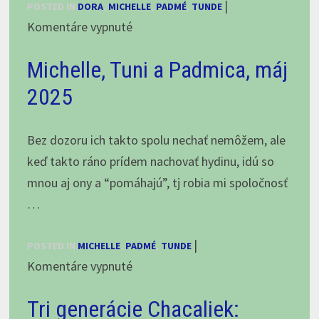
|
POSTED IN
DORA
,
MICHELLE
,
PADMÉ
,
TUNDE
na
Komentáre vypnuté
Jesenné
Michelle, Tuni a Padmica, máj
slnenie:
Dori,
2025
Michelle,
Tuni
Bez dozoru ich takto spolu nechať nemôžem, ale
(a
keď takto ráno prídem nachovať hydinu, idú so
Padmé)
mnou aj ony a “pomáhajú”, tj robia mi spoločnosť
…
|
POSTED IN
MICHELLE
,
PADMÉ
,
TUNDE
na
Komentáre vypnuté
Michelle,
Tri generácie Chacaliek:
Tuni