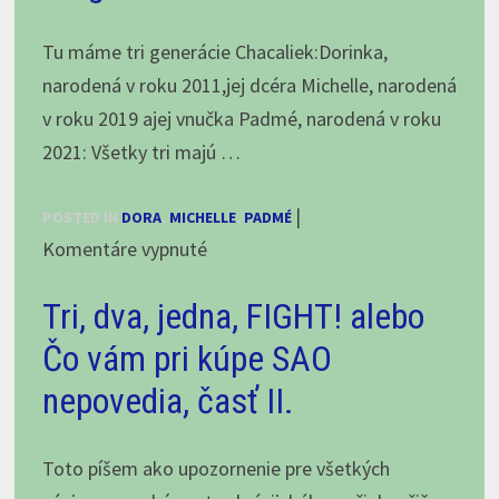
a
Padmica,
Tu máme tri generácie Chacaliek:Dorinka,
máj
narodená v roku 2011,jej dcéra Michelle, narodená
2025
v roku 2019 ajej vnučka Padmé, narodená v roku
2021: Všetky tri majú …
|
POSTED IN
DORA
,
MICHELLE
,
PADMÉ
na
Komentáre vypnuté
Tri
Tri, dva, jedna, FIGHT! alebo
generácie
Chacaliek:
Čo vám pri kúpe SAO
nepovedia, časť II.
Toto píšem ako upozornenie pre všetkých