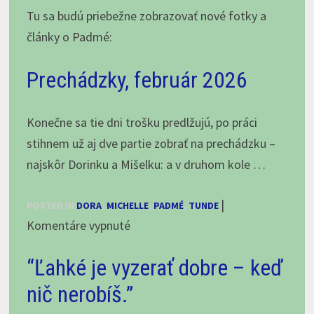
Tu sa budú priebežne zobrazovať nové fotky a
články o Padmé:
Prechádzky, február 2026
Konečne sa tie dni trošku predlžujú, po práci
stihnem už aj dve partie zobrať na prechádzku –
najskôr Dorinku a Mišelku: a v druhom kole …
|
POSTED IN
DORA
,
MICHELLE
,
PADMÉ
,
TUNDE
na
Komentáre vypnuté
Prechádzky,
“Ľahké je vyzerať dobre – keď
február
2026
nič nerobíš.”