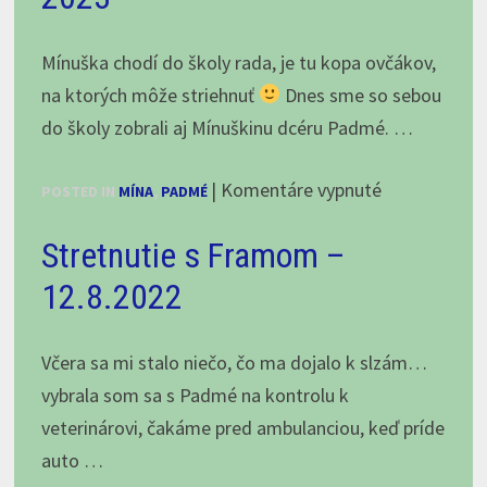
A
po
Mínuška chodí do školy rada, je tu kopa ovčákov,
Z
na ktorých môže striehnuť
Dnes sme so sebou
so
do školy zobrali aj Mínuškinu dcéru Padmé. …
skúsenou
chovateľkou
na
|
Komentáre vypnuté
POSTED IN
MÍNA
,
PADMÉ
Mínuškina
Stretnutie s Framom –
nedeľná
škola,
12.8.2022
jún
2023
Včera sa mi stalo niečo, čo ma dojalo k slzám…
vybrala som sa s Padmé na kontrolu k
veterinárovi, čakáme pred ambulanciou, keď príde
auto …