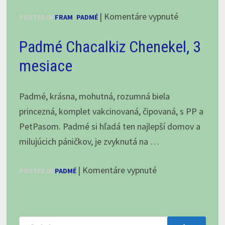
na
|
Komentáre vypnuté
POSTED IN
FRAM
,
PADMÉ
Stretnutie
Padmé Chacalkiz Chenekel, 3
s
Framom
mesiace
–
12.8.2022
Padmé, krásna, mohutná, rozumná biela
princezná, komplet vakcinovaná, čipovaná, s PP a
PetPasom. Padmé si hľadá ten najlepší domov a
milujúcich páničkov, je zvyknutá na …
na
|
Komentáre vypnuté
POSTED IN
PADMÉ
Padmé
Chacalkiz
Chenekel,
Hľadať: