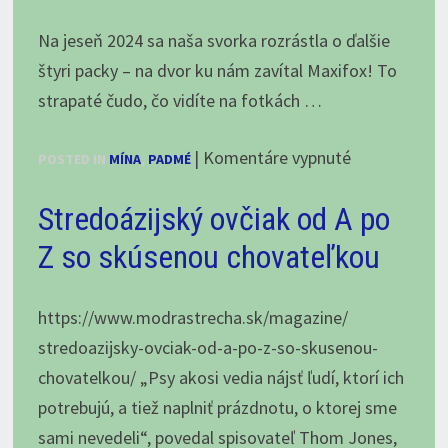
nás
baby
Na jeseň 2024 sa naša svorka rozrástla o ďalšie
poperou…
štyri packy – na dvor ku nám zavítal Maxifox! To
Mína
strapaté čudo, čo vidíte na fotkách …
a
Padmé,
na
|
Komentáre vypnuté
POSTED IN
MÍNA
,
PADMÉ
január
Mína,
2025
Stredoázijský ovčiak od A po
Padmé
a
Z so skúsenou chovateľkou
Maxifox,
január
https://www.modrastrecha.sk/magazine/
2025
stredoazijsky-ovciak-od-a-po-z-so-skusenou-
chovatelkou/ „Psy akosi vedia nájsť ľudí, ktorí ich
potrebujú, a tiež naplniť prázdnotu, o ktorej sme
sami nevedeli“, povedal spisovateľ Thom Jones,