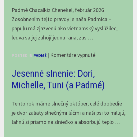
Padmé Chacalkiz Chenekel, február 2026
Zosobnením tejto pravdy je naša Padmica –
papuľu má zjazvenú ako vietnamský vyslúžilec,
ledva sa jej zahojí jedna rana, zas …
na
|
Komentáre vypnuté
POSTED IN
PADMÉ
“Ľahké
Jesenné slnenie: Dori,
je
vyzerať
Michelle, Tuni (a Padmé)
dobre
–
Tento rok máme slnečný október, celé doobedie
keď
je dvor zaliaty slnečnými lúčmi a naši psi to milujú,
nič
ľahnú si priamo na slniečko a absorbujú teplo …
nerobíš.”