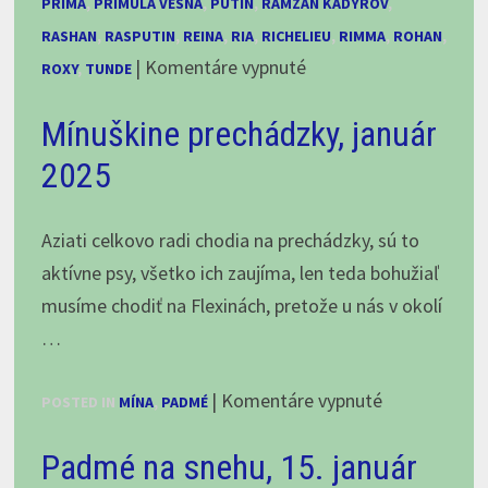
PRIMA
,
PRIMULA VESNA
,
PUTIN
,
RAMZAN KADYROV
,
RASHAN
,
RASPUTIN
,
REINA
,
RIA
,
RICHELIEU
,
RIMMA
,
ROHAN
,
na
|
Komentáre vypnuté
ROXY
,
TUNDE
Tri,
Mínuškine prechádzky, január
dva,
jedna,
2025
FIGHT!
alebo
Aziati celkovo radi chodia na prechádzky, sú to
Čo
aktívne psy, všetko ich zaujíma, len teda bohužiaľ
vám
musíme chodiť na Flexinách, pretože u nás v okolí
pri
…
kúpe
SAO
na
|
Komentáre vypnuté
POSTED IN
MÍNA
,
PADMÉ
nepovedia,
Mínuškine
časť
Padmé na snehu, 15. január
prechádzky,