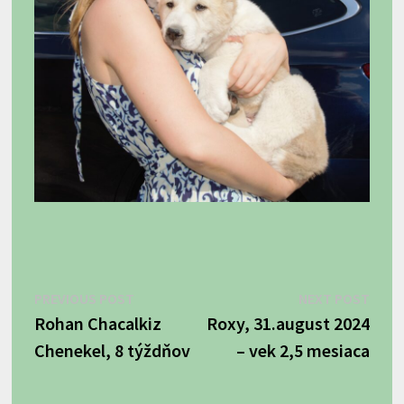
Navigácia
Previous
Next
PREVIOUS POST
NEXT POST
post:
post:
Rohan Chacalkiz
Roxy, 31.august 2024
v
Chenekel, 8 týždňov
– vek 2,5 mesiaca
článku