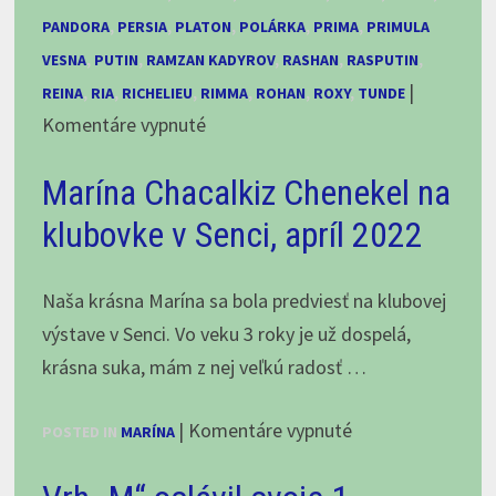
PANDORA
,
PERSIA
,
PLATON
,
POLÁRKA
,
PRIMA
,
PRIMULA
VESNA
,
PUTIN
,
RAMZAN KADYROV
,
RASHAN
,
RASPUTIN
,
|
REINA
,
RIA
,
RICHELIEU
,
RIMMA
,
ROHAN
,
ROXY
,
TUNDE
na
Komentáre vypnuté
Stredoázijský
Marína Chacalkiz Chenekel na
ovčiak
od
klubovke v Senci, apríl 2022
A
po
Naša krásna Marína sa bola predviesť na klubovej
Z
výstave v Senci. Vo veku 3 roky je už dospelá,
so
krásna suka, mám z nej veľkú radosť …
skúsenou
chovateľkou
na
|
Komentáre vypnuté
POSTED IN
MARÍNA
Marína
Chacalkiz