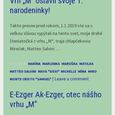
Vrh „M“ oslávil svoje 1.
Chenekel
narodeninky!
na
klubovke
Takto presne pred rokom, 1.1.2019 ste sa s
v
veľkou slávou vypýtali na tento svet, moje drahé
Senci,
šteniatočká z vrhu „M“, traja chlapčekovia:
apríl
Mireček, Matteo Salvini …
2022
POSTED IN
MARÍNA
,
MARLENKA
,
MARUŠKA
,
MATILDA
,
MATTEO SALVINI
,
MAYA "SISSI"
,
MICHELLE
,
MÍNA
,
MIRO
,
|
Leave a comment
MONTE CRISTO "SAMUEL"
E-Ezger Ak-Ezger, otec nášho
vrhu „M“