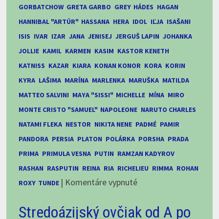
GORBATCHOW
,
GRETA GARBO
,
GREY
,
HÁDES
,
HAGAN
,
HANNIBAL "ARTÚR"
,
HASSANA
,
HERA
,
IDOL
,
IĽJA
,
ISAŠANI
,
ISIS
,
IVAR
,
IZAR
,
JANA
,
JENISEJ
,
JERGUŠ LAPIN
,
JOHANKA
,
JOLLIE
,
KAMIL
,
KARMEN
,
KASIM
,
KASTOR KENETH
,
KATNISS
,
KAZAR
,
KIARA
,
KONAN KONOR
,
KORA
,
KORIN
,
KYRA
,
LAŠIMA
,
MARÍNA
,
MARLENKA
,
MARUŠKA
,
MATILDA
,
MATTEO SALVINI
,
MAYA "SISSI"
,
MICHELLE
,
MÍNA
,
MIRO
,
MONTE CRISTO "SAMUEL"
,
NAPOLEONE
,
NARUTO CHARLES
,
NATAMI FLEKA
,
NESTOR
,
NIKITA NENE
,
PADMÉ
,
PAMIR
,
PANDORA
,
PERSIA
,
PLATON
,
POLÁRKA
,
PORSHA
,
PRADA
,
PRIMA
,
PRIMULA VESNA
,
PUTIN
,
RAMZAN KADYROV
,
RASHAN
,
RASPUTIN
,
REINA
,
RIA
,
RICHELIEU
,
RIMMA
,
ROHAN
,
na
|
Komentáre vypnuté
ROXY
,
TUNDE
Tri,
Stredoázijský ovčiak od A po
dva,