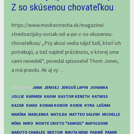
jedna,
Z so skúsenou chovateľkou
FIGHT!
alebo
https://www.modrastrecha.sk/magazine/
Čo
stredoazijsky-ovciak-od-a-po-z-so-skusenou-
vám
chovatelkou/ „Psy akosi vedia nájsť ľudí, ktorí ich
pri
potrebujú, a tiež naplniť prázdnotu, o ktorej sme
kúpe
sami nevedeli“, povedal spisovateľ Thom Jones,
SAO
a má pravdu. Ak aj vy …
nepovedia,
časť
POSTED IN
JANA
,
JENISEJ
,
JERGUŠ LAPIN
,
JOHANKA
,
II.
JOLLIE
,
KARMEN
,
KASIM
,
KASTOR KENETH
,
KATNISS
,
KAZAR
,
KIARA
,
KONAN KONOR
,
KORIN
,
KYRA
,
LAŠIMA
,
MARÍNA
,
MARLENKA
,
MATILDA
,
MATTEO SALVINI
,
MICHELLE
,
MÍNA
,
MIRO
,
MONTE CRISTO "SAMUEL"
,
NAPOLEONE
,
NARUTO CHARLES
,
NESTOR
,
NIKITA NENE
,
PADMÉ
,
PAMIR
,