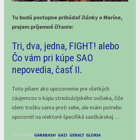
Tu budú postupne pribúdať články o Maríne,
prajem príjemné čítanie:
Tri, dva, jedna, FIGHT! alebo
Čo vám pri kúpe SAO
nepovedia, časť II.
Toto píšem ako upozornenie pre všetkých
záujemcov o kúpu stredoázijského ovčiaka, čiže
idem trošku sama proti sebe, ale mám potrebu
upozorniť na niektoré špecifiká saoškárskej …
POSTED IN
GARABASH
,
GAZI
,
GERALT
,
GLORIA
,