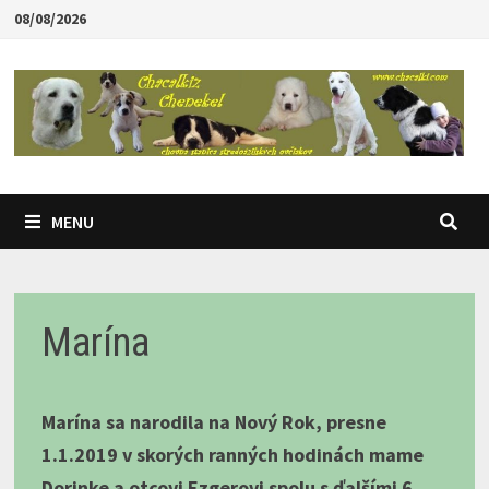
Skip
08/08/2026
to
content
MENU
Marína
Marína sa narodila na Nový Rok, presne
1.1.2019 v skorých ranných hodinách mame
Dorinke a otcovi Ezgerovi spolu s ďalšími 6