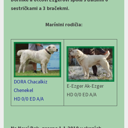
sestričkami a 3 bračekmi.
Marínini rodičia:
DORA Chacalkiz
E-Ezger Ak-Ezger
Chenekel
HD 0/0 ED A/A
HD 0/0 ED A/A