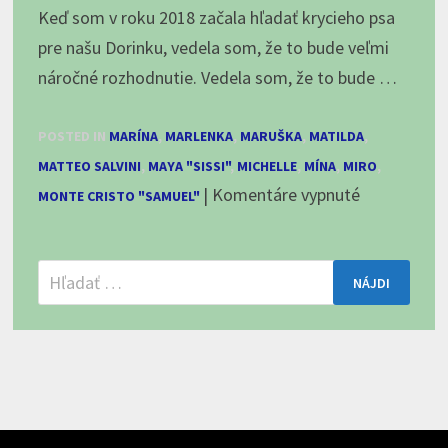
Keď som v roku 2018 začala hľadať krycieho psa
pre našu Dorinku, vedela som, že to bude veľmi
náročné rozhodnutie. Vedela som, že to bude …
POSTED IN
MARÍNA
,
MARLENKA
,
MARUŠKA
,
MATILDA
,
MATTEO SALVINI
,
MAYA "SISSI"
,
MICHELLE
,
MÍNA
,
MIRO
,
na
|
Komentáre vypnuté
MONTE CRISTO "SAMUEL"
E-
Ezger
Hľadať:
Ak-
Ezger,
otec
nášho
vrhu
„M“