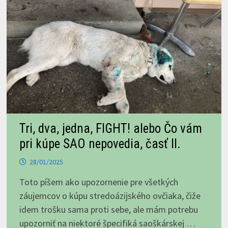
Tri, dva, jedna, FIGHT! alebo Čo vám
pri kúpe SAO nepovedia, časť II.
28/01/2025
Toto píšem ako upozornenie pre všetkých
záujemcov o kúpu stredoázijského ovčiaka, čiže
idem trošku sama proti sebe, ale mám potrebu
upozorniť na niektoré špecifiká saoškárskej …