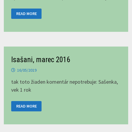
TRI,
READ MORE
DVA,
JEDNA,
FIGHT!
ALEBO
ČO
VÁM
PRI
KÚPE
SAO
NEPOVEDIA,
ČASŤ
Isašani, marec 2016
II.
16/05/2019
tak toto žiaden komentár nepotrebuje: Sašenka,
vek 1 rok
ISAŠANI,
READ MORE
MAREC
2016