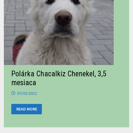
Polárka Chacalkiz Chenekel, 3,5
mesiaca
07/03/2022
POLÁRKA
READ MORE
CHACALKIZ
CHENEKEL,
3,5
MESIACA