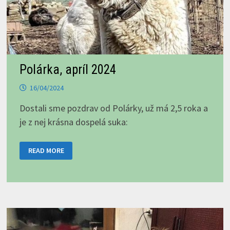
Polárka, apríl 2024
16/04/2024
Dostali sme pozdrav od Polárky, už má 2,5 roka a
je z nej krásna dospelá suka:
POLÁRKA,
READ MORE
APRÍL
2024