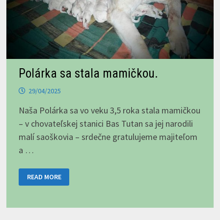
Polárka sa stala mamičkou.
29/04/2025
Naša Polárka sa vo veku 3,5 roka stala mamičkou
– v chovateľskej stanici Bas Tutan sa jej narodili
malí saoškovia – srdečne gratulujeme majiteľom
a …
POLÁRKA
READ MORE
SA
STALA
MAMIČKOU.