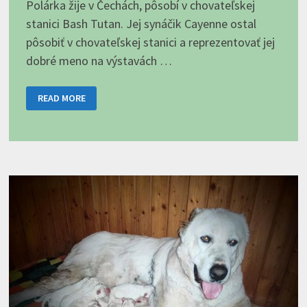
Polárka žije v Čechách, pôsobí v chovateľskej
stanici Bash Tutan. Jej synáčik Cayenne ostal
pôsobiť v chovateľskej stanici a reprezentovať jej
dobré meno na výstavách …
POLÁRKIN
READ MORE
SYN
CAYENNE
BASH
TUTAN
NA
VÝSTAVE
MOLOSSCLUBU
CZ