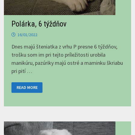
Polárka, 6 týždňov
16/01/2022
Dnes majú šteniatka z vrhu P presne 6 týždňov,
trošku som im pri tejto príležitosti urobila
manikúru, pazúriky majú ostré a maminku škriabu
pri pití …
POLÁRKA,
READ MORE
6
TÝŽDŇOV