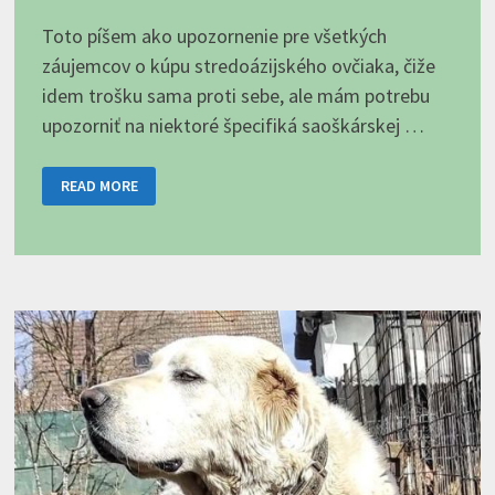
Toto píšem ako upozornenie pre všetkých
záujemcov o kúpu stredoázijského ovčiaka, čiže
idem trošku sama proti sebe, ale mám potrebu
upozorniť na niektoré špecifiká saoškárskej …
TRI,
READ MORE
DVA,
JEDNA,
FIGHT!
ALEBO
ČO
VÁM
PRI
KÚPE
SAO
NEPOVEDIA,
ČASŤ
II.