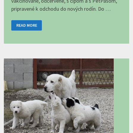
vakcínované, odčervené, s čipom a s PetPasom,
pripravené k odchodu do nových rodín. Do …
ŠTENIATKA
READ MORE
MAJÚ
3
MESIACE!