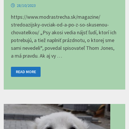
28/10/2023
https://www.modrastrecha.sk/magazine/
stredoazijsky-ovciak-od-a-po-z-so-skusenou-
chovatelkou/ „Psy akosi vedia nájsť ľudí, ktorí ich
potrebujú, a tiež naplniť prázdnotu, o ktorej sme
sami nevedeli“, povedal spisovateľ Thom Jones,
a má pravdu. Ak aj vy …
STREDOÁZIJSKÝ
READ MORE
OVČIAK
OD
A
PO
Z
SO
SKÚSENOU
CHOVATEĽKOU