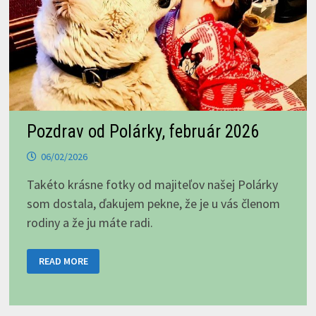
Pozdrav od Polárky, február 2026
06/02/2026
Takéto krásne fotky od majiteľov našej Polárky
som dostala, ďakujem pekne, že je u vás členom
rodiny a že ju máte radi.
POZDRAV
READ MORE
OD
POLÁRKY,
FEBRUÁR
2026