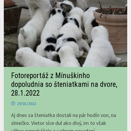
Fotoreportáž z Mínuškinho
dopoludnia so šteniatkami na dvore,
28.1.2022
29/01/2022
Aj dnes sa šteniatka dostali na pár hodín von, na
slniečko. Vietor síce dul ako divý, im to však
vôbec neprekážalo a v plnom nasadení …