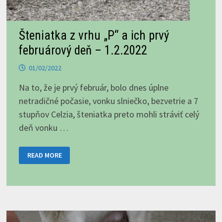
Šteniatka z vrhu „P“ a ich prvý
februárový deň – 1.2.2022
01/02/2022
Na to, že je prvý február, bolo dnes úplne
netradičné počasie, vonku slniečko, bezvetrie a 7
stupňov Celzia, šteniatka preto mohli stráviť celý
deň vonku …
ŠTENIATKA
READ MORE
Z
VRHU
„P“
A
ICH
PRVÝ
FEBRUÁROVÝ
DEŇ
–
1.2.2022