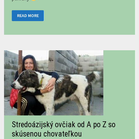
POLÁRKA
READ MORE
A
JEJ
DVE
MALINKÉ
PANIČKY
Stredoázijský ovčiak od A po Z so
skúsenou chovateľkou