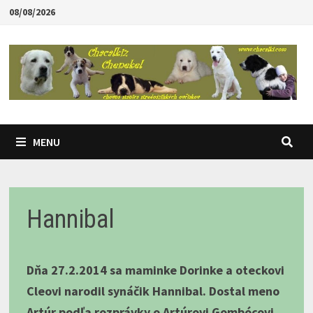
Skip
08/08/2026
to
content
MENU
Hannibal
Dňa 27.2.2014 sa maminke Dorinke a oteckovi
Cleovi narodil synáčik Hannibal. Dostal meno
Artúr podľa rozprávky o Artúrovi Gombócovi,