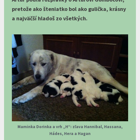
pretože ako šteniatko bol ako gulička, krásny
a najväčší hladoš zo všetkých.
Maminka Dorinka a vrh „H“: zľava Hannibal, Hassana,
Hádes, Hera a Hagan