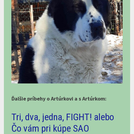
Ďalšie príbehy o Artúrkovi a s Artúrkom:
Tri, dva, jedna, FIGHT! alebo
Čo vám pri kúpe SAO