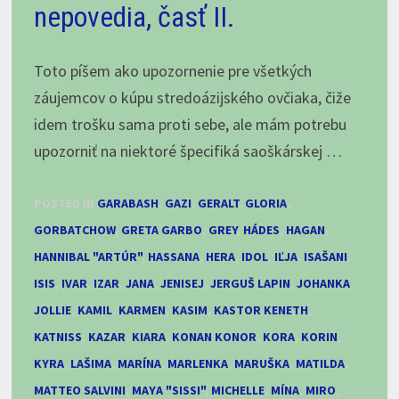
nepovedia, časť II.
Toto píšem ako upozornenie pre všetkých
záujemcov o kúpu stredoázijského ovčiaka, čiže
idem trošku sama proti sebe, ale mám potrebu
upozorniť na niektoré špecifiká saoškárskej …
POSTED IN
GARABASH
,
GAZI
,
GERALT
,
GLORIA
,
GORBATCHOW
,
GRETA GARBO
,
GREY
,
HÁDES
,
HAGAN
,
HANNIBAL "ARTÚR"
,
HASSANA
,
HERA
,
IDOL
,
IĽJA
,
ISAŠANI
,
ISIS
,
IVAR
,
IZAR
,
JANA
,
JENISEJ
,
JERGUŠ LAPIN
,
JOHANKA
,
JOLLIE
,
KAMIL
,
KARMEN
,
KASIM
,
KASTOR KENETH
,
KATNISS
,
KAZAR
,
KIARA
,
KONAN KONOR
,
KORA
,
KORIN
,
KYRA
,
LAŠIMA
,
MARÍNA
,
MARLENKA
,
MARUŠKA
,
MATILDA
,
MATTEO SALVINI
,
MAYA "SISSI"
,
MICHELLE
,
MÍNA
,
MIRO
,