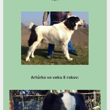
Artúrko vo veku 8 rokov: