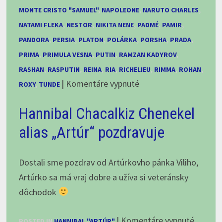
MONTE CRISTO "SAMUEL"
,
NAPOLEONE
,
NARUTO CHARLES
,
NATAMI FLEKA
,
NESTOR
,
NIKITA NENE
,
PADMÉ
,
PAMIR
,
PANDORA
,
PERSIA
,
PLATON
,
POLÁRKA
,
PORSHA
,
PRADA
,
PRIMA
,
PRIMULA VESNA
,
PUTIN
,
RAMZAN KADYROV
,
RASHAN
,
RASPUTIN
,
REINA
,
RIA
,
RICHELIEU
,
RIMMA
,
ROHAN
,
na
|
Komentáre vypnuté
ROXY
,
TUNDE
Tri,
Hannibal Chacalkiz Chenekel
dva,
jedna,
alias „Artúr“ pozdravuje
FIGHT!
alebo
Dostali sme pozdrav od Artúrkovho pánka Viliho,
Čo
Artúrko sa má vraj dobre a užíva si veteránsky
vám
dôchodok
pri
kúpe
na
|
Komentáre vypnuté
POSTED IN
HANNIBAL "ARTÚR"