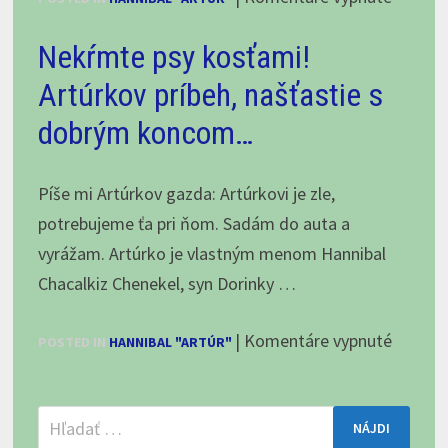
SAO
Hanniba
nepovedia,
Nekŕmte psy kosťami!
Chacalk
časť
Chenek
Artúrkov príbeh, našťastie s
II.
alias
dobrým koncom…
„Artúr“
pozdra
Píše mi Artúrkov gazda: Artúrkovi je zle,
potrebujeme ťa pri ňom. Sadám do auta a
vyrážam. Artúrko je vlastným menom Hannibal
Chacalkiz Chenekel, syn Dorinky …
na
|
Komentáre vypnuté
POSTED IN
HANNIBAL "ARTÚR"
Nekŕm
psy
Hľadať:
kosťam