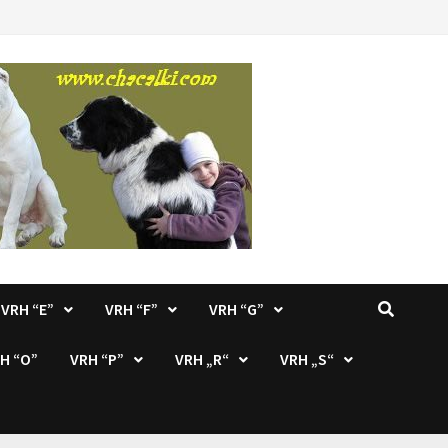
VRH “E”
VRH “F”
VRH “G”
H “O”
VRH “P”
VRH „R“
VRH „S“