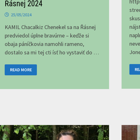
http
Řásnej 2024
stre
25/05/2024
skus
nájsť
KAMIL Chacalkiz Chenekel sa na Řásnej
napl
predviedol úplne bravúrne – keďže si
neve
obaja páníčkovia namohli rameno,
Jone
dostalo sa mi tej cti ísť ho vystaviť do …
ST
KAMIL
RE
READ MORE
OV
CHACALKIZ
O
CHENEKEL
A
NA
P
ŘÁSNEJ
Z
2024
S
SK
CH