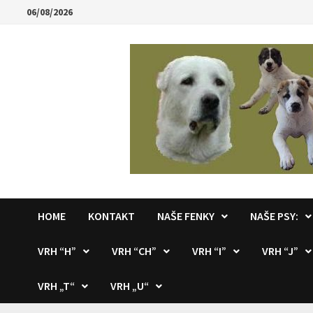
Skip
06/08/2026
to
content
HOME
KONTAKT
NAŠE FENKY
NAŠE PSY:
VRH “H”
VRH “CH”
VRH “I”
VRH “J”
VRH „T“
VRH „U“