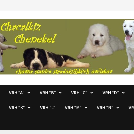
VRH “A”
VRH “B”
VRH “C”
VRH “D”
VRH “K”
VRH “L”
VRH “M”
VRH “N”
VR