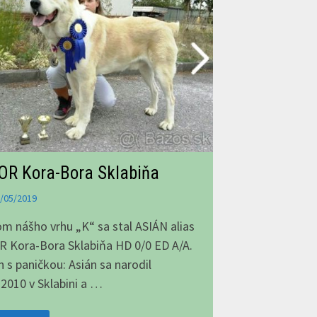
OR Kora-Bora Sklabiňa
/05/2019
m nášho vrhu „K“ sa stal ASIÁN alias
 Kora-Bora Sklabiňa HD 0/0 ED A/A.
n s paničkou: Asián sa narodil
.2010 v Sklabini a …
OR