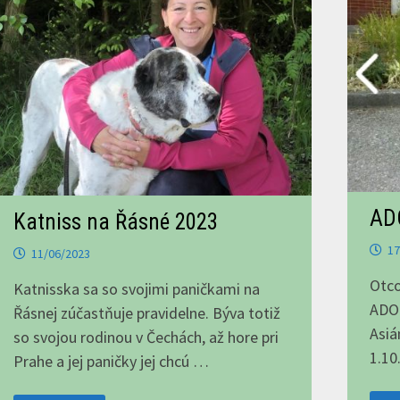
AD
Katniss na Řásné 2023
17
11/06/2023
Otco
Katnisska sa so svojimi paničkami na
ADOR
Řásnej zúčastňuje pravidelne. Býva totiž
Asiá
so svojou rodinou v Čechách, až hore pri
1.10
Prahe a jej paničky jej chcú …
AD