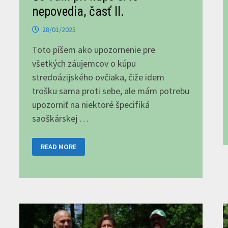
nepovedia, časť II.
28/01/2025
Toto píšem ako upozornenie pre
všetkých záujemcov o kúpu
stredoázijského ovčiaka, čiže idem
trošku sama proti sebe, ale mám potrebu
upozorniť na niektoré špecifiká
saoškárskej …
TRI,
READ MORE
DVA,
JEDNA,
FIGHT!
ALEBO
ČO
VÁM
PRI
KÚPE
SAO
NEPOVEDIA,
ČASŤ
II.