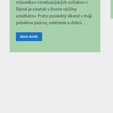
milovníkov stredoázijských ovčiakov v
Řásné je sviatok v živote väčšiny
aziatkárov. Preto posledný víkend v máji
pobalíme psúrov, ovlečenie a dobrú …
ŘÁSNÁ
READ MORE
2023