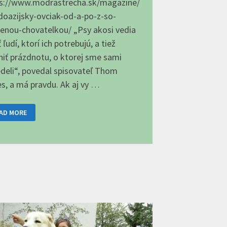
s://www.modrastrecha.sk/magazine/
doazijsky-ovciak-od-a-po-z-so-
enou-chovatelkou/ „Psy akosi vedia
 ľudí, ktorí ich potrebujú, a tiež
niť prázdnotu, o ktorej sme sami
deli“, povedal spisovateľ Thom
s, a má pravdu. Ak aj vy …
REDOÁZIJSKÝ
AD MORE
ČIAK
D
O
O
ÚSENOU
OVATEĽKOU