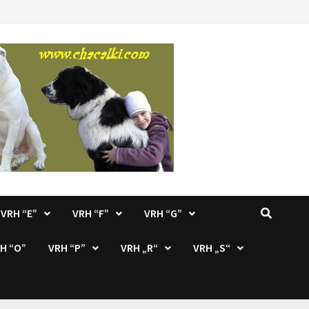
VRH “E”
VRH “F”
VRH “G”
H “O”
VRH “P”
VRH „R“
VRH „S“