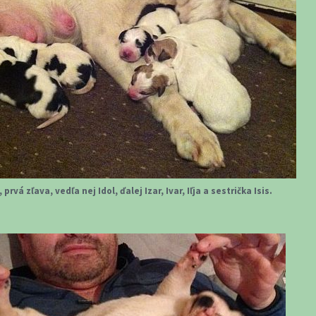
 prvá zľava, vedľa nej Idol, ďalej Izar, Ivar, Iľja a sestrička Isis.