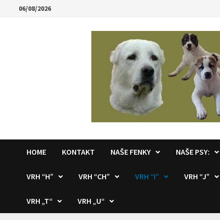
Skip
06/08/2026
to
content
HOME
KONTAKT
NAŠE FENKY
NAŠE PSY:
VRH “H”
VRH “CH”
VRH “I”
VRH “J”
VRH „T“
VRH „U“