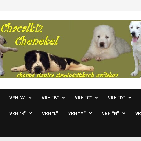
VRH “A”
VRH “B”
VRH “C”
VRH “D”
VRH “K”
VRH “L”
VRH “M”
VRH “N”
VR