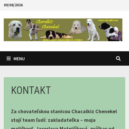
Skip
09/08/2026
to
content
MENU
KONTAKT
Za chovateľskou stanicou Chacalkiz Chenekel
stojí team ľudí: zakladateľka – moja
maličkosť, Jaroslava Matejčíková, psíčkar od