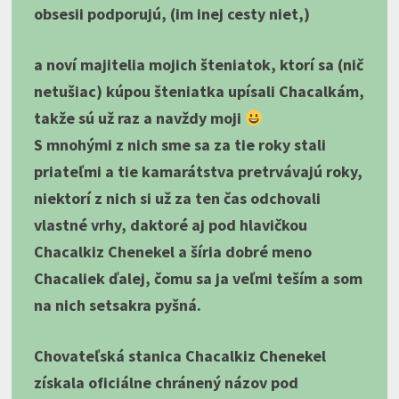
obsesii podporujú, (im inej cesty niet,)
a noví majitelia mojich šteniatok, ktorí sa (nič
netušiac) kúpou šteniatka upísali Chacalkám,
takže sú už raz a navždy moji
S mnohými z nich sme sa za tie roky stali
priateľmi a tie kamarátstva pretrvávajú roky,
niektorí z nich si už za ten čas odchovali
vlastné vrhy, daktoré aj pod hlavičkou
Chacalkiz Chenekel a šíria dobré meno
Chacaliek ďalej, čomu sa ja veľmi teším a som
na nich setsakra pyšná.
Chovateľská stanica Chacalkiz Chenekel
získala oficiálne chránený názov pod