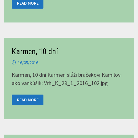
ADOR
READ MORE
KORA-
BORA
SKLABIŇA
Karmen, 10 dní
16/05/2016
Karmen, 10 dní Karmen slúži bračekovi Kamilovi
ako vankúšik: Vrh_K_29_1_2016_102.jpg
KARMEN,
READ MORE
10
DNÍ