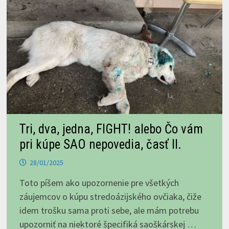
Tri, dva, jedna, FIGHT! alebo Čo vám
pri kúpe SAO nepovedia, časť II.
28/01/2025
Toto píšem ako upozornenie pre všetkých
záujemcov o kúpu stredoázijského ovčiaka, čiže
idem trošku sama proti sebe, ale mám potrebu
upozorniť na niektoré špecifiká saoškárskej …