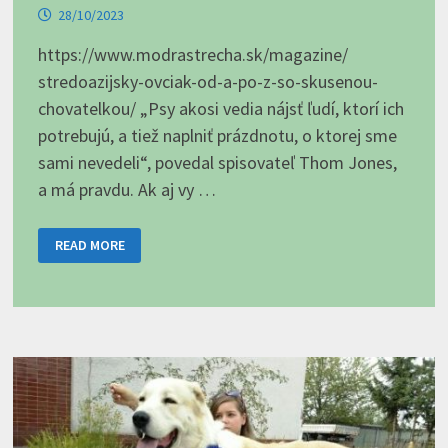
28/10/2023
https://www.modrastrecha.sk/magazine/
stredoazijsky-ovciak-od-a-po-z-so-skusenou-
chovatelkou/ „Psy akosi vedia nájsť ľudí, ktorí ich
potrebujú, a tiež naplniť prázdnotu, o ktorej sme
sami nevedeli“, povedal spisovateľ Thom Jones,
a má pravdu. Ak aj vy …
STREDOÁZIJSKÝ
READ MORE
OVČIAK
OD
A
PO
Z
SO
SKÚSENOU
CHOVATEĽKOU