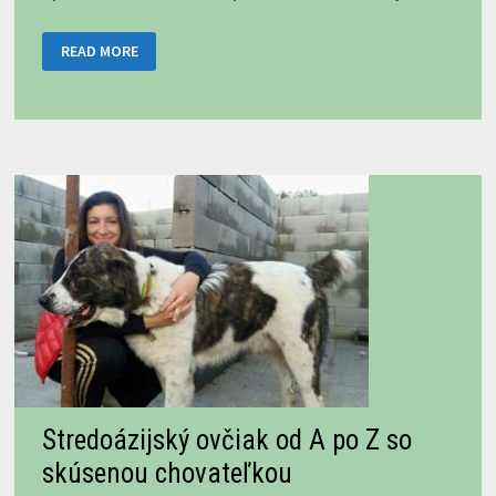
TRI,
READ MORE
DVA,
JEDNA,
FIGHT!
ALEBO
ČO
VÁM
PRI
KÚPE
SAO
NEPOVEDIA,
ČASŤ
II.
Stredoázijský ovčiak od A po Z so
skúsenou chovateľkou