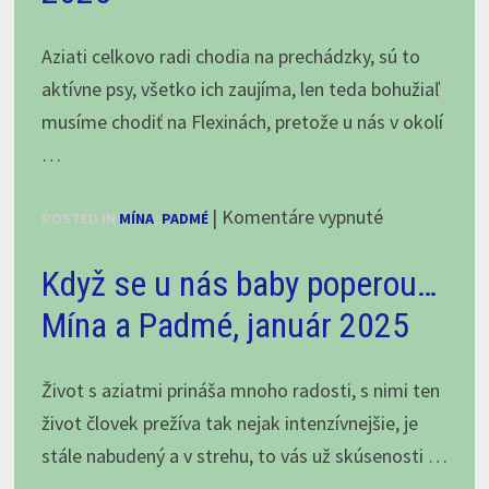
2020
II.
Aziati celkovo radi chodia na prechádzky, sú to
aktívne psy, všetko ich zaujíma, len teda bohužiaľ
musíme chodiť na Flexinách, pretože u nás v okolí
…
na
|
Komentáre vypnuté
POSTED IN
MÍNA
,
PADMÉ
Mínuškine
Když se u nás baby poperou…
prechádzky,
január
Mína a Padmé, január 2025
2025
Život s aziatmi prináša mnoho radosti, s nimi ten
život človek prežíva tak nejak intenzívnejšie, je
stále nabudený a v strehu, to vás už skúsenosti …