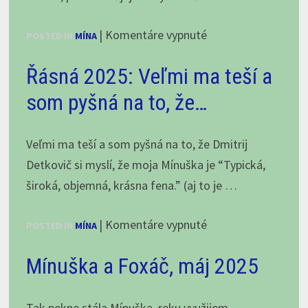
2026
na
|
Komentáre vypnuté
POSTED IN
MÍNA
Mínuška
Řásná 2025: Veľmi ma teší a
–
vek
som pyšná na to, že…
6,5
roka,
Veľmi ma teší a som pyšná na to, že Dmitrij
júl
Detkovič si myslí, že moja Mínuška je “Typická,
2025
široká, objemná, krásna fena.” (aj to je …
na
|
Komentáre vypnuté
POSTED IN
MÍNA
Řásná
Mínuška a Foxáč, máj 2025
2025:
Veľmi
ma
Tak pekne stála Mínuška, reku využijem