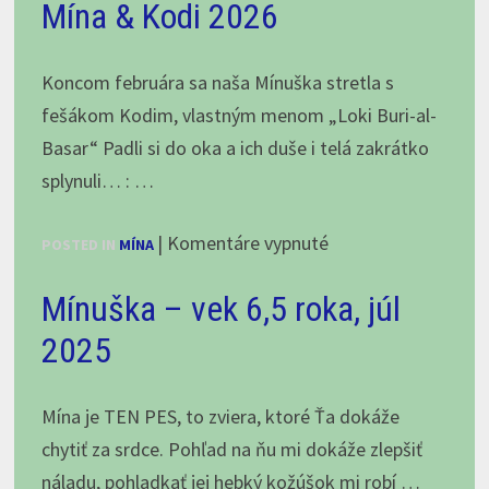
T
Mína & Kodi 2026
“
Chacalkiz
Koncom februára sa naša Mínuška stretla s
Chenekel
fešákom Kodim, vlastným menom „Loki Buri-al-
!
Basar“ Padli si do oka a ich duše i telá zakrátko
splynuli… : …
na
|
Komentáre vypnuté
POSTED IN
MÍNA
Nové
Mínuška – vek 6,5 roka, júl
krytie
v
2025
Chacalkách!
Mína
Mína je TEN PES, to zviera, ktoré Ťa dokáže
&
chytiť za srdce. Pohľad na ňu mi dokáže zlepšiť
Kodi
náladu, pohladkať jej hebký kožúšok mi robí …