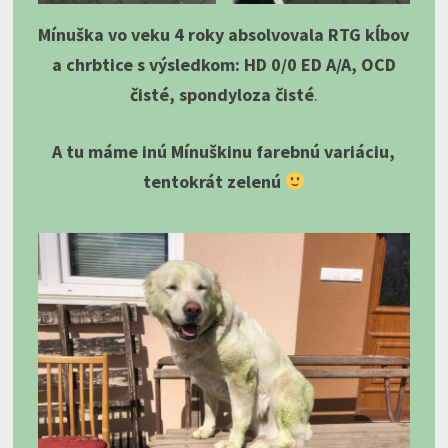
Mínuška vo veku 4 roky absolvovala RTG kĺbov
a chrbtice s výsledkom: HD 0/0 ED A/A, OCD
čisté, spondyloza čisté
.
A tu máme inú Mínuškinu farebnú variáciu,
tentokrát zelenú