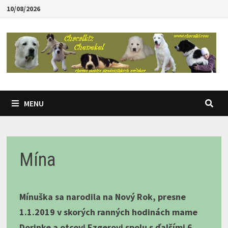
Skip
10/08/2026
to
content
MENU
Mína
Mínuška sa narodila na Nový Rok, presne
1.1.2019 v skorých ranných hodinách mame
Dorinke a otcovi Ezgerovi spolu s ďalšími 6