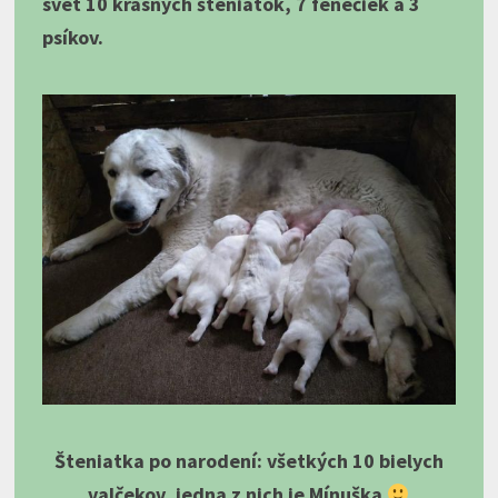
svet 10 krásnych šteniatok, 7 fenečiek a 3
psíkov.
Šteniatka po narodení: všetkých 10 bielych
valčekov, jedna z nich je Mínuška