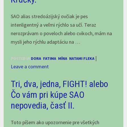
position
SAO alias stredoázijský ovčiak je pes
intenligentný a veľmi rýchlo sa učí. Teraz
nerozprávam o poveloch alebo cvikoch, mám na
mysli jeho rýchlu adaptáciu na …
|
POSTED IN
DORA
,
FATIMA
,
MÍNA
,
NATAMI FLEKA
Leave a comment
Tri, dva, jedna, FIGHT! alebo
Čo vám pri kúpe SAO
nepovedia, časť II.
Toto píšem ako upozornenie pre všetkých