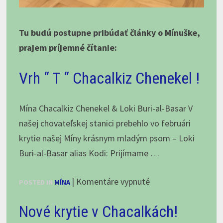
Tu budú postupne pribúdať články o Mínuške,
prajem príjemné čítanie:
Vrh “ T “ Chacalkiz Chenekel !
Mína Chacalkiz Chenekel & Loki Buri-al-Basar V
našej chovateľskej stanici prebehlo vo februári
krytie našej Míny krásnym mladým psom – Loki
Buri-al-Basar alias Kodi: Prijímame …
na
|
Komentáre vypnuté
POSTED IN
MÍNA
Vrh
Nové krytie v Chacalkách!
“