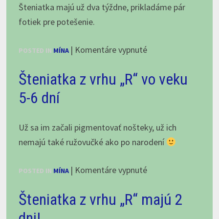
január
Šteniatka majú už dva týždne, prikladáme pár
2025
fotiek pre potešenie.
na
|
Komentáre vypnuté
POSTED IN
MÍNA
Šteniatka
Šteniatka z vrhu „R“ vo veku
z
vrhu
5-6 dní
„R“
nám
Už sa im začali pigmentovať nošteky, už ich
utešene
nemajú také ružovučké ako po narodení
rastú.
na
|
Komentáre vypnuté
POSTED IN
MÍNA
Šteniatka
Šteniatka z vrhu „R“ majú 2
z
vrhu
dni!