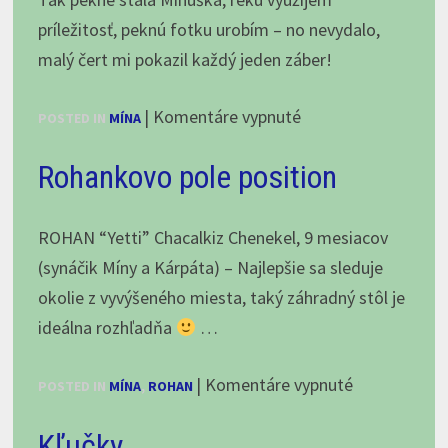
teší
príležitosť, peknú fotku urobím – no nevydalo,
a
malý čert mi pokazil každý jeden záber!
som
na
|
Komentáre vypnuté
pyšná
POSTED IN
MÍNA
Mínuška
na
Rohankovo pole position
a
to,
Foxáč,
že…
máj
ROHAN “Yetti” Chacalkiz Chenekel, 9 mesiacov
2025
(synáčik Míny a Kárpáta) – Najlepšie sa sleduje
okolie z vyvýšeného miesta, taký záhradný stôl je
ideálna rozhľadňa
…
na
|
Komentáre vypnuté
POSTED IN
MÍNA
,
ROHAN
Rohankovo
Kľučky.
pole