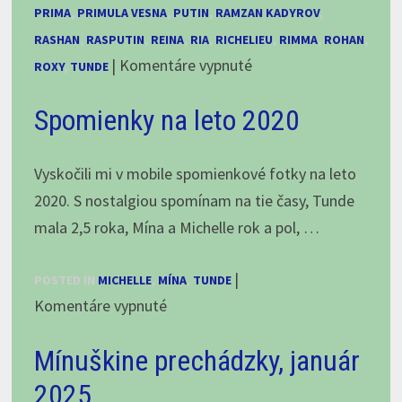
PRIMA
,
PRIMULA VESNA
,
PUTIN
,
RAMZAN KADYROV
,
RASHAN
,
RASPUTIN
,
REINA
,
RIA
,
RICHELIEU
,
RIMMA
,
ROHAN
,
na
|
Komentáre vypnuté
ROXY
,
TUNDE
Tri,
Spomienky na leto 2020
dva,
jedna,
FIGHT!
Vyskočili mi v mobile spomienkové fotky na leto
alebo
2020. S nostalgiou spomínam na tie časy, Tunde
Čo
mala 2,5 roka, Mína a Michelle rok a pol, …
vám
|
pri
POSTED IN
MICHELLE
,
MÍNA
,
TUNDE
na
Komentáre vypnuté
kúpe
Spomienky
SAO
Mínuškine prechádzky, január
na
nepovedia,
leto
časť
2025