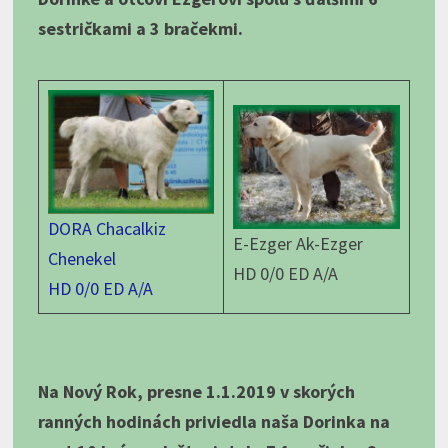
sestričkami a 3 bračekmi.
DORA Chacalkiz
E-Ezger Ak-Ezger
Chenekel
HD 0/0 ED A/A
HD 0/0 ED A/A
Na Nový Rok, presne 1.1.2019 v skorých
ranných hodinách priviedla naša Dorinka na