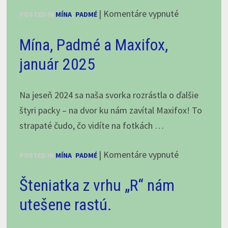
na
|
Komentáre vypnuté
POSTED IN
MÍNA
,
PADMÉ
Když
Mína, Padmé a Maxifox,
se
u
január 2025
nás
baby
Na jeseň 2024 sa naša svorka rozrástla o ďalšie
poperou…
štyri packy – na dvor ku nám zavítal Maxifox! To
Mína
strapaté čudo, čo vidíte na fotkách …
a
Padmé,
na
|
Komentáre vypnuté
POSTED IN
MÍNA
,
PADMÉ
január
Mína,
2025
Šteniatka z vrhu „R“ nám
Padmé
a
utešene rastú.
Maxifox,