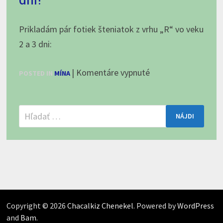
„R“
vo
Prikladám pár fotiek šteniatok z vrhu „R“ vo veku
veku
2 a 3 dni:
5-
6
na
|
Komentáre vypnuté
POSTED IN
MÍNA
dní
Šteniatka
z
Hľadať:
vrhu
„R“
majú
2
dni!
Copyright © 2026
Chacalkiz Chenekel
. Powered by
WordPress
and
Bam
.