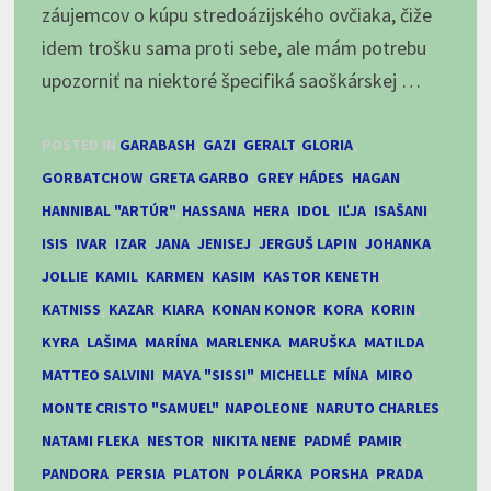
záujemcov o kúpu stredoázijského ovčiaka, čiže
idem trošku sama proti sebe, ale mám potrebu
upozorniť na niektoré špecifiká saoškárskej …
POSTED IN
GARABASH
,
GAZI
,
GERALT
,
GLORIA
,
GORBATCHOW
,
GRETA GARBO
,
GREY
,
HÁDES
,
HAGAN
,
HANNIBAL "ARTÚR"
,
HASSANA
,
HERA
,
IDOL
,
IĽJA
,
ISAŠANI
,
ISIS
,
IVAR
,
IZAR
,
JANA
,
JENISEJ
,
JERGUŠ LAPIN
,
JOHANKA
,
JOLLIE
,
KAMIL
,
KARMEN
,
KASIM
,
KASTOR KENETH
,
KATNISS
,
KAZAR
,
KIARA
,
KONAN KONOR
,
KORA
,
KORIN
,
KYRA
,
LAŠIMA
,
MARÍNA
,
MARLENKA
,
MARUŠKA
,
MATILDA
,
MATTEO SALVINI
,
MAYA "SISSI"
,
MICHELLE
,
MÍNA
,
MIRO
,
MONTE CRISTO "SAMUEL"
,
NAPOLEONE
,
NARUTO CHARLES
,
NATAMI FLEKA
,
NESTOR
,
NIKITA NENE
,
PADMÉ
,
PAMIR
,
PANDORA
,
PERSIA
,
PLATON
,
POLÁRKA
,
PORSHA
,
PRADA
,