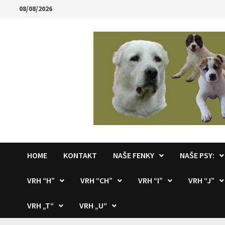
Skip
08/08/2026
to
content
HOME
KONTAKT
NAŠE FENKY
NAŠE PSY:
VRH “H”
VRH “CH”
VRH “I”
VRH “J”
VRH „T“
VRH „U“