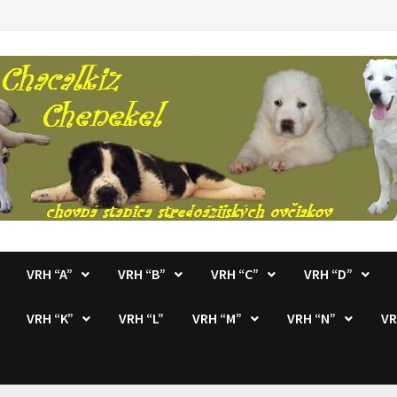
VRH “A”
VRH “B”
VRH “C”
VRH “D”
VRH “K”
VRH “L”
VRH “M”
VRH “N”
VR