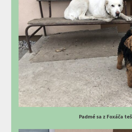
Padmé sa z Foxáča teší,