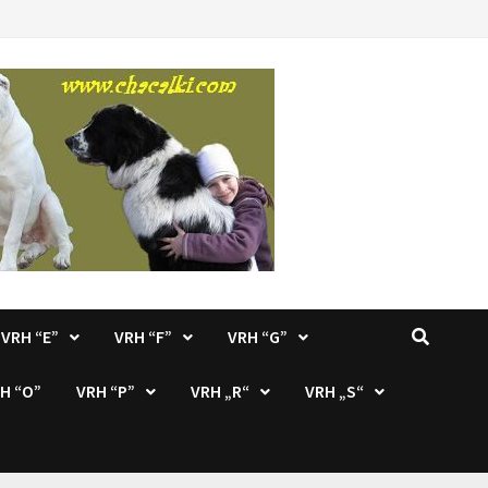
VRH “E”
VRH “F”
VRH “G”
H “O”
VRH “P”
VRH „R“
VRH „S“