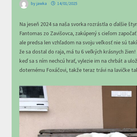
by
jawka
14/01/2025
Na jeseň 2024 sa naša svorka rozrástla o ďalšie štyr
Fantomas zo Zavišovca, zakúpený s cieľom započať 
ale predsa len vzhľadom na svoju veľkosť nie sú takí 
že sa dostal do raja, má tu 6 veľkých krásnych žien!
keď sa s ním nechcú hrať, vylezie im na chrbát a ulo
doternému Foxáčovi, takže teraz trávi na lavičke ta