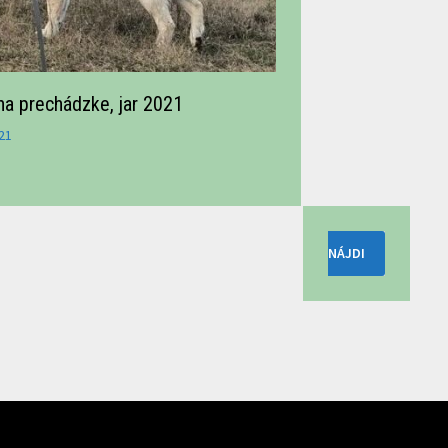
na prechádzke, jar 2021
21
Hľadať: