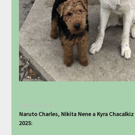
Navigácia
Previous
PREVIOUS POST
post:
Naruto Charles, Nikita Nene a Kyra Chacalkiz
v
2025:
článku