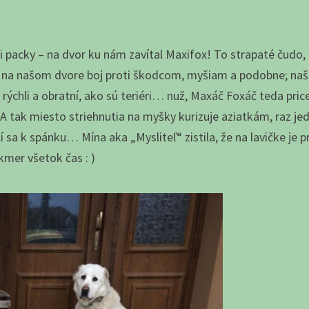
i packy – na dvor ku nám zavítal Maxifox! To strapaté čudo, 
na našom dvore boj proti škodcom, myšiam a podobne; naši 
rýchli a obratní, ako sú teriéri… nuž, Maxáč Foxáč teda prices
 A tak miesto striehnutia na myšky kurizuje aziatkám, raz jed
ží sa k spánku… Mína aka „Mysliteľ“ zistila, že na lavičke je
kmer všetok čas : )