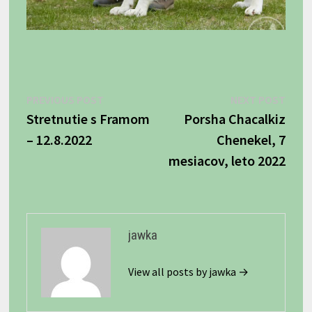
Navigácia
Previous
Next
PREVIOUS POST
NEXT POST
post:
post:
Stretnutie s Framom
Porsha Chacalkiz
v
– 12.8.2022
Chenekel, 7
článku
mesiacov, leto 2022
jawka
View all posts by jawka →