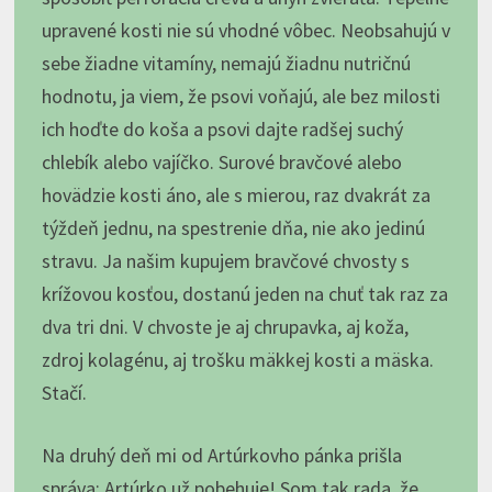
upravené kosti nie sú vhodné vôbec. Neobsahujú v
sebe žiadne vitamíny, nemajú žiadnu nutričnú
hodnotu, ja viem, že psovi voňajú, ale bez milosti
ich hoďte do koša a psovi dajte radšej suchý
chlebík alebo vajíčko. Surové bravčové alebo
hovädzie kosti áno, ale s mierou, raz dvakrát za
týždeň jednu, na spestrenie dňa, nie ako jedinú
stravu. Ja našim kupujem bravčové chvosty s
krížovou kosťou, dostanú jeden na chuť tak raz za
dva tri dni. V chvoste je aj chrupavka, aj koža,
zdroj kolagénu, aj trošku mäkkej kosti a mäska.
Stačí.
Na druhý deň mi od Artúrkovho pánka prišla
správa: Artúrko už pobehuje! Som tak rada, že