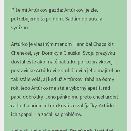
Píše mi Artúrkov gazda: Artúrkovi je zle,
potrebujeme ťa pri ňom. Sadám do auta a
vyrážam.
Artúrko je vlastným menom Hannibal Chacalkiz
Chenekel, syn Dorinky a Cleuška. Svoju prezývku
dostal ešte ako malé bábätko po rozprávkovej
postavičke Artúrkovi Gombócovi a jeho majiteľ ho
tak stále volá, aj keď už Artúrkovi ťahá na ôsmy
rok, lebo Artúrko má stále výborný apetít, rád
papá dobrôtky. Jeho pánko mu preto chcel urobiť
radosť a priniesol mu kosti zo zabíjačky. Artúrko
ich spapal – a začali sa problémy.
Nekaká. Nekaká a nepapá. Druhý deň, tretí deň.