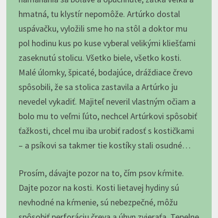
hmatná, tu klystír nepomôže. Artúrko dostal
uspávačku, vyložili sme ho na stôl a doktor mu
pol hodinu kus po kuse vyberal velikými kliešťami
zaseknutú stolicu. Všetko biele, všetko kosti.
Malé úlomky, špicaté, bodajúce, dráždiace črevo
spôsobili, že sa stolica zastavila a Artúrko ju
nevedel vykadiť. Majiteľ neveril vlastným očiam a
bolo mu to veľmi ľúto, nechcel Artúrkovi spôsobiť
ťažkosti, chcel mu iba urobiť radosť s kostičkami
– a psíkovi sa takmer tie kostíky stali osudné…
Prosím, dávajte pozor na to, čím psov kŕmite.
Dajte pozor na kosti. Kosti lietavej hydiny sú
nevhodné na kŕmenie, sú nebezpečné, môžu
spôsobiť perforáciu čreva a úhyn zvieraťa. Tepelne