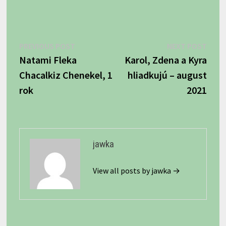
Navigácia
Previous
Next
PREVIOUS POST
NEXT POST
post:
post:
Natami Fleka
Karol, Zdena a Kyra
v
Chacalkiz Chenekel, 1
hliadkujú – august
článku
rok
2021
jawka
View all posts by jawka →