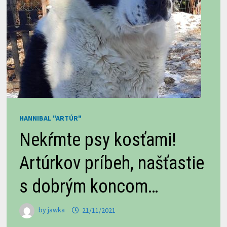
HANNIBAL "ARTÚR"
Nekŕmte psy kosťami!
Artúrkov príbeh, našťastie
s dobrým koncom…
by
jawka
21/11/2021