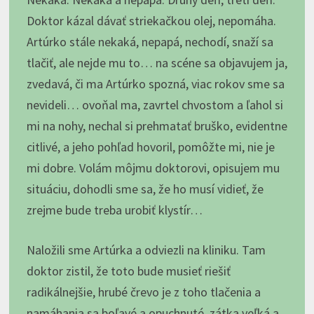
Doktor kázal dávať striekačkou olej, nepomáha.
Artúrko stále nekaká, nepapá, nechodí, snaží sa
tlačiť, ale nejde mu to… na scéne sa objavujem ja,
zvedavá, či ma Artúrko spozná, viac rokov sme sa
nevideli… ovoňal ma, zavrtel chvostom a ľahol si
mi na nohy, nechal si prehmatať bruško, evidentne
citlivé, a jeho pohľad hovoril, pomôžte mi, nie je
mi dobre. Volám môjmu doktorovi, opisujem mu
situáciu, dohodli sme sa, že ho musí vidieť, že
zrejme bude treba urobiť klystír…
Naložili sme Artúrka a odviezli na kliniku. Tam
doktor zistil, že toto bude musieť riešiť
radikálnejšie, hrubé črevo je z toho tlačenia a
namáhania sa boľavé a opuchnuté, zátka veľká a