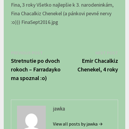
Fina, 3 roky Všetko najlepšie k 3. narodeninkám,
Fina Chacalkiz Chenekel (a pánkovi pevné nervy
:o))) FinaSept2016.jpg
Navigácia
Previous
Next
PREVIOUS POST
NEXT POST
post:
post:
Stretnutie po dvoch
Emir Chacalkiz
v
rokoch – Farradayko
Chenekel, 4 roky
článku
ma spoznal :o)
jawka
View all posts by jawka →