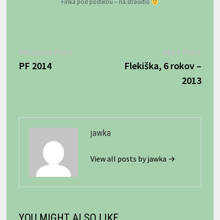
Finka pod posteľou – na strašidlo
Navigácia
Previous
Next
PREVIOUS POST
NEXT POST
post:
post:
PF 2014
Flekiška, 6 rokov –
v
2013
článku
jawka
View all posts by jawka →
YOU MIGHT ALSO LIKE