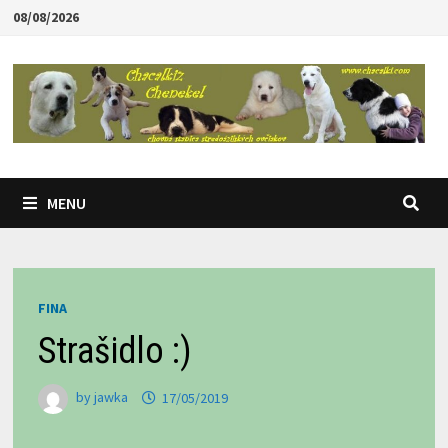
Skip
08/08/2026
to
content
MENU
FINA
Strašidlo :)
by
jawka
17/05/2019