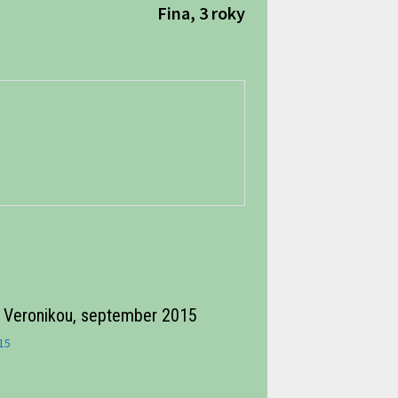
post:
Fina, 3 roky
s Veronikou, september 2015
15