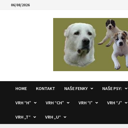
Skip
06/08/2026
to
content
HOME
KONTAKT
NAŠE FENKY
NAŠE PSY:
VRH “H”
VRH “CH”
VRH “I”
VRH “J”
VRH „T“
VRH „U“