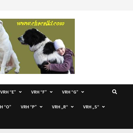
VRH “E”
VRH “F”
VRH “G”
H “O”
VRH “P”
VRH „R“
VRH „S“