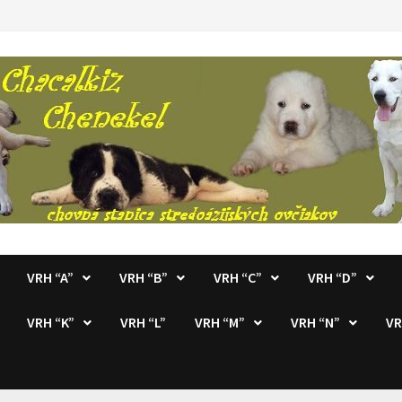
VRH “A”
VRH “B”
VRH “C”
VRH “D”
VRH “K”
VRH “L”
VRH “M”
VRH “N”
VR