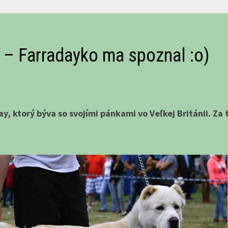
 – Farradayko ma spoznal :o)
y, ktorý býva so svojími pánkami vo Veľkej Británii. Za t