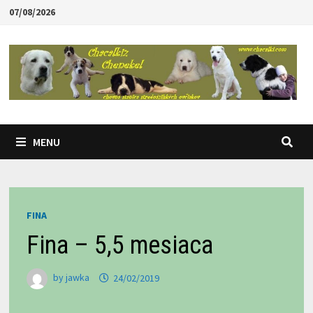
Skip
07/08/2026
to
content
MENU
FINA
Fina – 5,5 mesiaca
by
jawka
24/02/2019