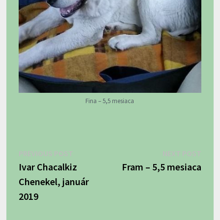
Fina – 5,5 mesiaca
Navigácia
Previous
Next
PREVIOUS POST
NEXT POST
post:
post:
Ivar Chacalkiz
Fram – 5,5 mesiaca
v
Chenekel, január
článku
2019