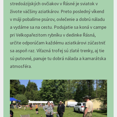
stredoázijských ovčiakov v Řásné je sviatok v
živote väčšiny aziatkárov. Preto posledný víkend
v máji pobalíme psúrov, ovlečenie a dobrú náladu
a vydáme sa na cestu. Podujatie sa koná v campe
pri Velkopařezitom rybníku v dedinke Řásná,
určite odporúčam každému aziatkárovi zúčastniť
sa aspoň raz. Víťazná trofej sú zlaté trenky, aj tie
sú putovné, panuje tu dobrá nálada a kamarátska
atmosféra.