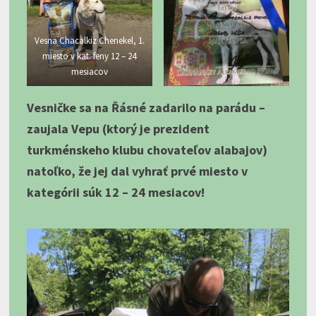
Vesna Chacalkiz Chenekel, 1.
miesto v kat. feny 12 – 24
mesiacov
Vesničke sa na Řásné zadarilo na parádu –
zaujala Vepu (ktorý je prezident
turkménskeho klubu chovateľov alabajov)
natoľko, že jej dal vyhrať prvé miesto v
kategórii súk 12 – 24 mesiacov!