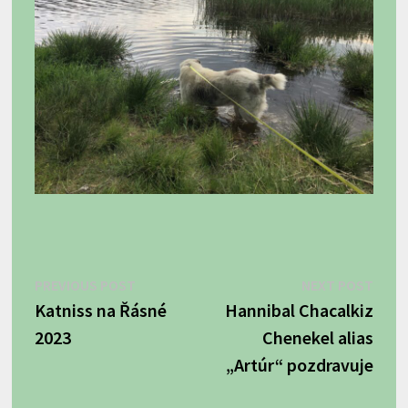
Navigácia
Previous
Next
PREVIOUS POST
NEXT POST
post:
post:
Katniss na Řásné
Hannibal Chacalkiz
v
2023
Chenekel alias
článku
„Artúr“ pozdravuje