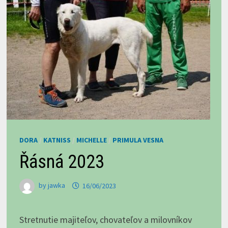
DORA
/
KATNISS
/
MICHELLE
/
PRIMULA VESNA
Řásná 2023
by
jawka
16/06/2023
Stretnutie majiteľov, chovateľov a milovníkov