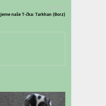
Next
NEXT POST
post:
jeme naše T-čka: Tarkhan (Borz)