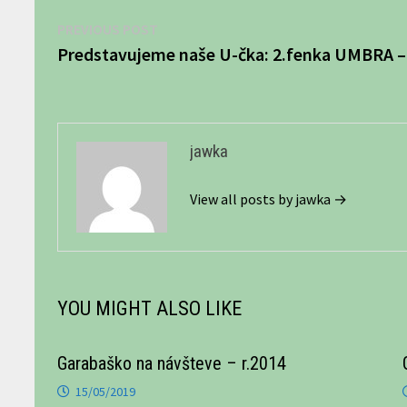
Navigácia
Previous
PREVIOUS POST
post:
Predstavujeme naše U-čka: 2.fenka UMBRA –
v
článku
jawka
View all posts by jawka →
YOU MIGHT ALSO LIKE
Garabaško na návšteve – r.2014
15/05/2019