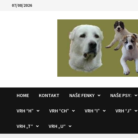
Skip
07/08/2026
to
content
HOME
KONTAKT
NAŠE FENKY
NAŠE PSY:
VRH “H”
VRH “CH”
VRH “I”
VRH “J”
VRH „T“
VRH „U“