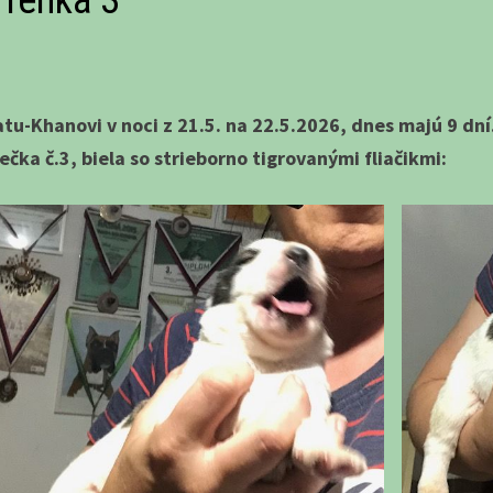
 fenka 3
atu-Khanovi v noci z 21.5. na 22.5.2026, dnes majú 9 dní.
čka č.3, biela so strieborno tigrovanými fliačikmi: