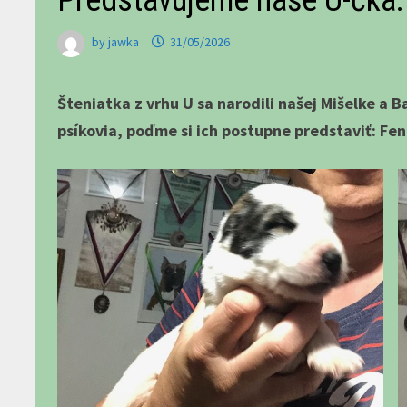
Predstavujeme naše U-čka:
by
jawka
31/05/2026
Šteniatka z vrhu U sa narodili našej Mišelke a B
psíkovia, poďme si ich postupne predstaviť: Fene