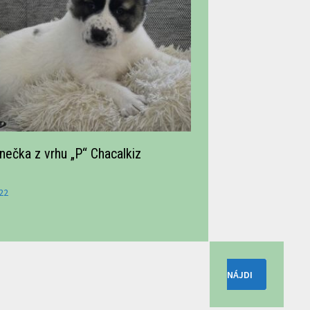
ečka z vrhu „P“ Chacalkiz
22
Hľadať: