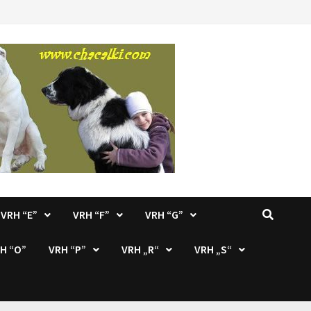
VRH “E”
VRH “F”
VRH “G”
H “O”
VRH “P”
VRH „R“
VRH „S“