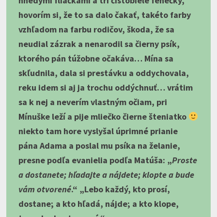
hnedými fliačkami a tri čistobiele fenečky,
hovorím si, že to sa dalo čakať, takéto farby
vzhľadom na farbu rodičov, škoda, že sa
neudial zázrak a nenarodil sa čierny psík,
ktorého pán túžobne očakáva… Mína sa
skľudnila, dala si prestávku a oddychovala,
reku idem si aj ja trochu oddýchnuť… vrátim
sa k nej a neverím vlastným očiam, pri
Mínuške leží a pije mliečko čierne šteniatko
niekto tam hore vyslyšal úprimné prianie
pána Adama a poslal mu psíka na želanie,
presne podľa evanielia podľa Matúša: „
Proste
a dostanete; hľadajte a nájdete; klopte a bude
vám otvorené
.“ „Lebo každý, kto prosí,
dostane; a kto hľadá, nájde; a kto klope,