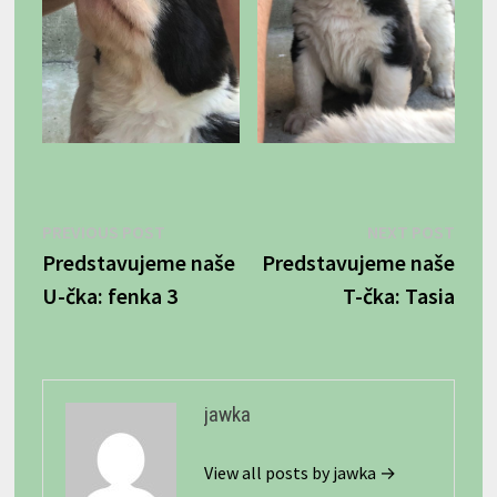
Navigácia
Previous
Next
PREVIOUS POST
NEXT POST
post:
post:
Predstavujeme naše
Predstavujeme naše
v
U-čka: fenka 3
T-čka: Tasia
článku
jawka
View all posts by jawka →