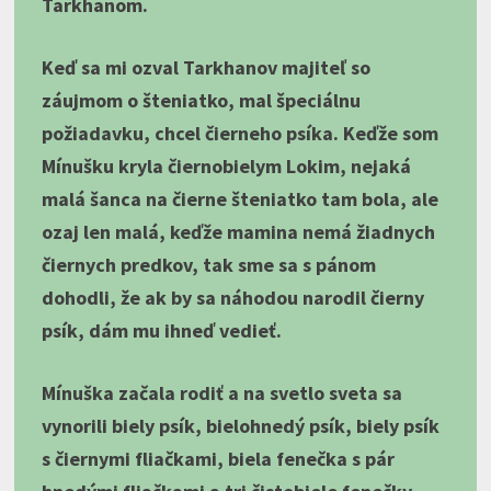
Tarkhanom.
Keď sa mi ozval Tarkhanov majiteľ so
záujmom o šteniatko, mal špeciálnu
požiadavku, chcel čierneho psíka. Keďže som
Mínušku kryla čiernobielym Lokim, nejaká
malá šanca na čierne šteniatko tam bola, ale
ozaj len malá, keďže mamina nemá žiadnych
čiernych predkov, tak sme sa s pánom
dohodli, že ak by sa náhodou narodil čierny
psík, dám mu ihneď vedieť.
Mínuška začala rodiť a na svetlo sveta sa
vynorili biely psík, bielohnedý psík, biely psík
s čiernymi fliačkami, biela fenečka s pár