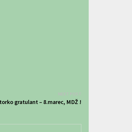
Next
NEXT POST
post:
torko gratulant – 8.marec, MDŽ !