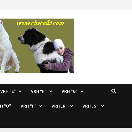
VRH “E”
VRH “F”
VRH “G”
H “O”
VRH “P”
VRH „R“
VRH „S“