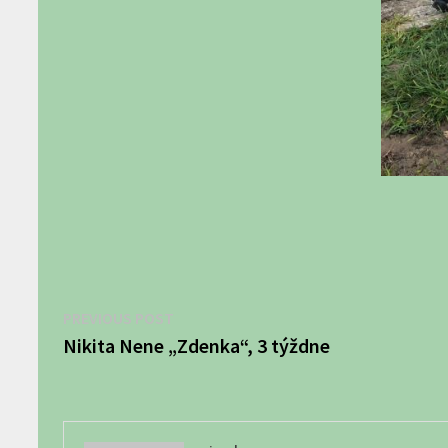
Navigácia
Previous
PREVIOUS POST
post:
Nikita Nene „Zdenka“, 3 týždne
v
článku