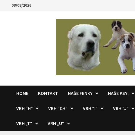
Skip
08/08/2026
to
content
HOME
KONTAKT
NAŠE FENKY
NAŠE PSY:
VRH “H”
VRH “CH”
VRH “I”
VRH “J”
VRH „T“
VRH „U“