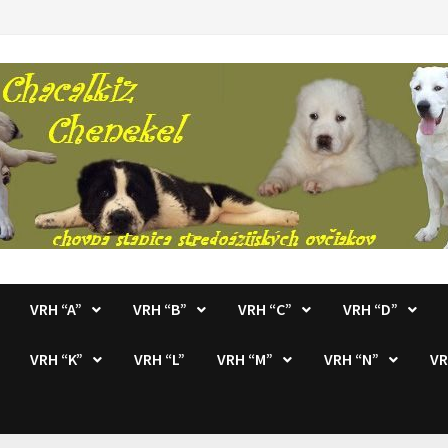
VRH “A”
VRH “B”
VRH “C”
VRH “D”
VRH “K”
VRH “L”
VRH “M”
VRH “N”
VR