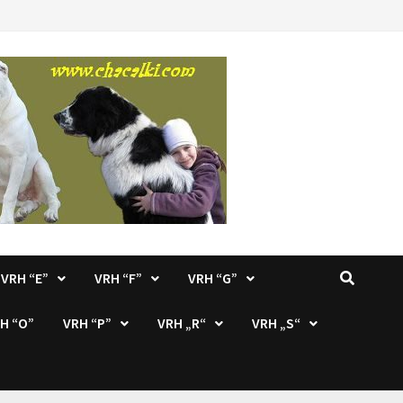
VRH “E”
VRH “F”
VRH “G”
H “O”
VRH “P”
VRH „R“
VRH „S“