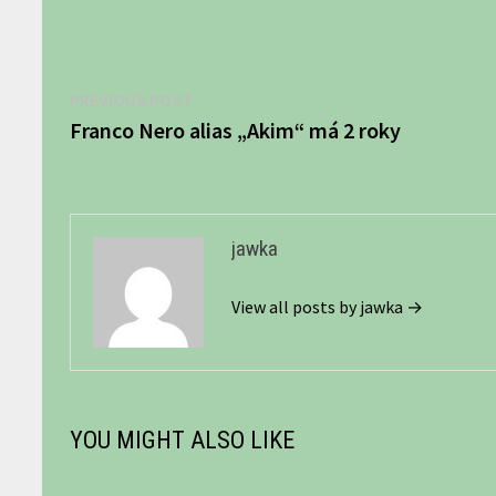
Navigácia
Previous
PREVIOUS POST
post:
Franco Nero alias „Akim“ má 2 roky
v
článku
jawka
View all posts by jawka →
YOU MIGHT ALSO LIKE