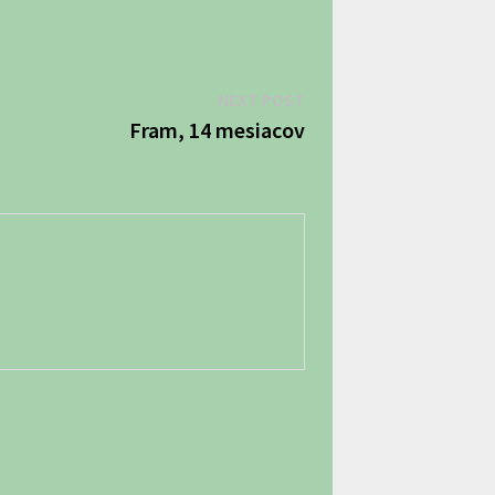
Next
NEXT POST
post:
Fram, 14 mesiacov