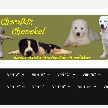
VRH “A”
VRH “B”
VRH “C”
VRH “D”
VRH “K”
VRH “L”
VRH “M”
VRH “N”
VR