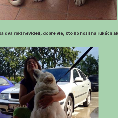
sa dva roki nevideli, dobre vie, kto ho nosil na rukách a