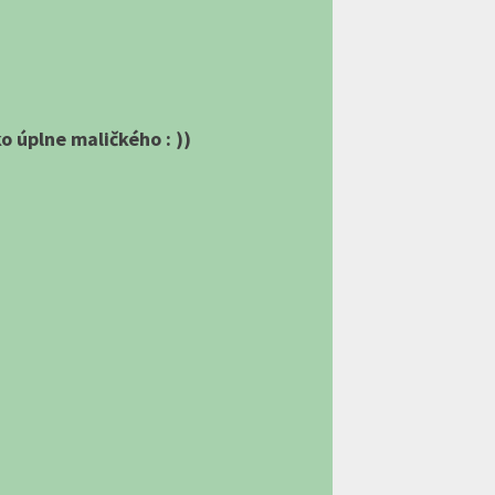
ko úplne maličkého : ))