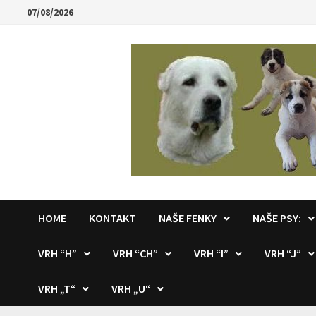
Skip
07/08/2026
to
content
HOME
KONTAKT
NAŠE FENKY
NAŠE PSY:
VRH “H”
VRH “CH”
VRH “I”
VRH “J”
VRH „T“
VRH „U“