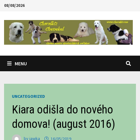
Skip
08/08/2026
to
content
MENU
UNCATEGORIZED
Kiara odišla do nového
domova! (august 2016)
by
jawka
16/05/2019