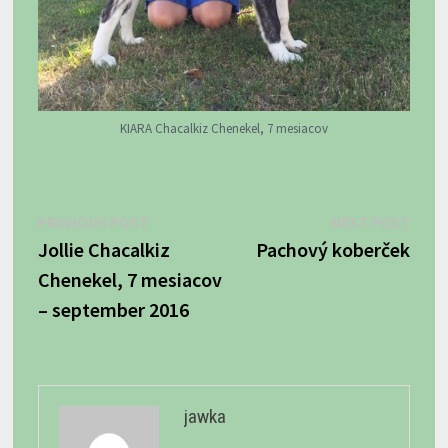
KIARA Chacalkiz Chenekel, 7 mesiacov
Navigácia
Previous
Next
PREVIOUS POST
NEXT POST
post:
post:
Jollie Chacalkiz
Pachový koberček
v
Chenekel, 7 mesiacov
článku
– september 2016
jawka