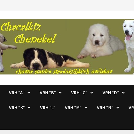
VRH “A”
VRH “B”
VRH “C”
VRH “D”
VRH “K”
VRH “L”
VRH “M”
VRH “N”
VR