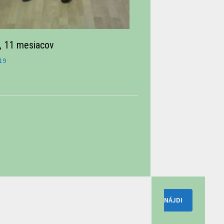
, 11 mesiacov
19
Hľadať: