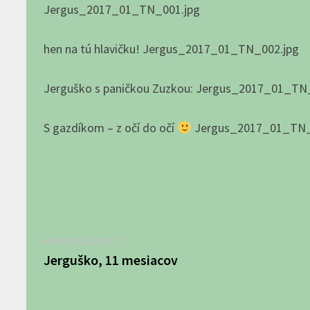
Jergus_2017_01_TN_001.jpg
hen na tú hlavičku! Jergus_2017_01_TN_002.jpg
Jerguško s paničkou Zuzkou: Jergus_2017_01_TN
S gazdíkom – z očí do očí
Jergus_2017_01_TN_
Navigácia
Previous
PREVIOUS POST
post:
Jerguško, 11 mesiacov
v
článku