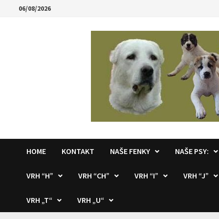
Skip
06/08/2026
to
content
HOME
KONTAKT
NAŠE FENKY
NAŠE PSY:
VRH “H”
VRH “CH”
VRH “I”
VRH “J”
VRH „T“
VRH „U“