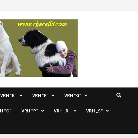
VRH “E”
VRH “F”
VRH “G”
H “O”
VRH “P”
VRH „R“
VRH „S“