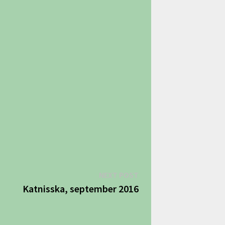
Next
NEXT POST
post:
Katnisska, september 2016