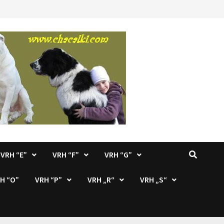
VRH “E”
VRH “F”
VRH “G”
H “O”
VRH “P”
VRH „R“
VRH „S“