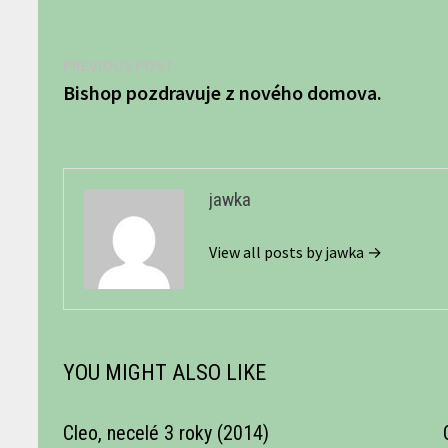
Navigácia
Previous
PREVIOUS POST
post:
Bishop pozdravuje z nového domova.
v
článku
jawka
View all posts by jawka →
YOU MIGHT ALSO LIKE
Cleo, necelé 3 roky (2014)