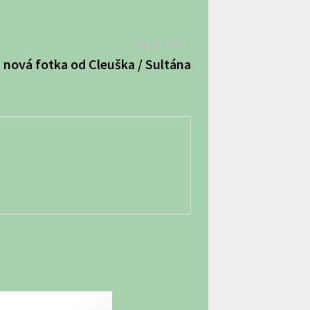
Next
NEXT POST
post:
m nová fotka od Cleuška / Sultána