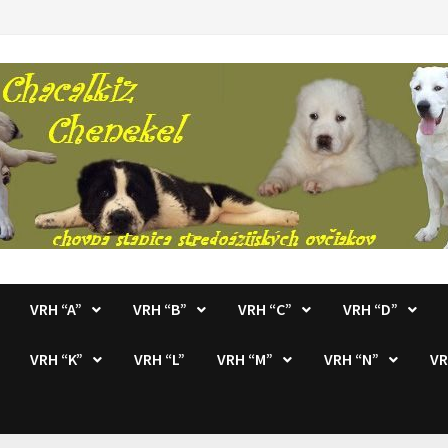
VRH “A”
VRH “B”
VRH “C”
VRH “D”
VRH “K”
VRH “L”
VRH “M”
VRH “N”
VR