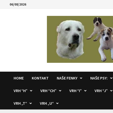
Skip
06/08/2026
to
content
HOME
KONTAKT
NAŠE FENKY
NAŠE PSY:
VRH “H”
VRH “CH”
VRH “I”
VRH “J”
VRH „T“
VRH „U“