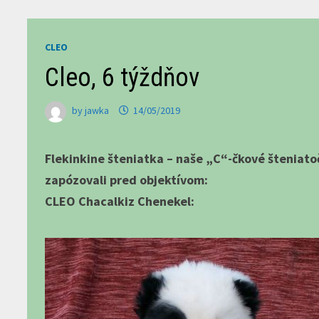
CLEO
Cleo, 6 týždňov
by
jawka
14/05/2019
Flekinkine šteniatka – naše „C“-čkové šteniatočk
zapózovali pred objektívom:
CLEO Chacalkiz Chenekel: