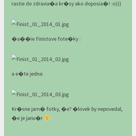
rastie do zdravia�a kr�sy ako doposia�! :o)))
�a��ie Finistove fote�ky :
a e�te jedna:
Kr�sne jarn� fotky, �e? �lovek by nepovedal,
�e je janu�r