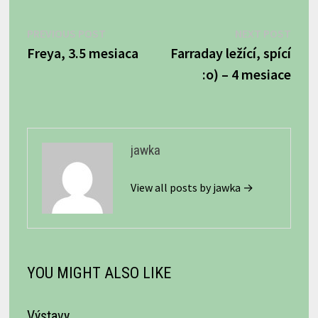
Navigácia
Previous
Next
PREVIOUS POST
NEXT POST
post:
post:
Freya, 3.5 mesiaca
Farraday ležící, spící
v
:o) – 4 mesiace
článku
jawka
View all posts by jawka →
YOU MIGHT ALSO LIKE
Výstavy.