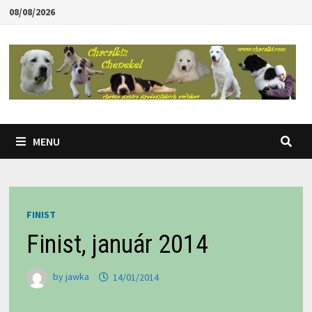
Skip
08/08/2026
to
content
MENU
FINIST
Finist, január 2014
by
jawka
14/01/2014