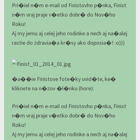
Pri�iel n�m e-mail od Finistovho p�nka, Finist
n�m vraj praje v�etko dobr� do Nov�ho
Roku!
Aj my jemu aj celej jeho rodinke a nech aj na�alej
rastie do zdravia�a kr�sy ako doposia�! :o)))
�a��ie Finistove fote�ky uvid�te, ke�
kliknete na n�zov �l�nku (hore):
Pri�iel n�m e-mail od Finistovho p�nka, Finist
n�m vraj praje v�etko dobr� do Nov�ho
Roku!
Aj my jemu aj celej jeho rodinke a nech aj na�alej