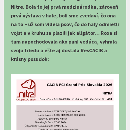
Nitre. Bola to jej prvá medzinárodka, zároveň
prvá výstava v hale, boli sme zvedaví, čo ona
na to – už som videla psov, čo do haly odmietli
vojsť a v kruhu sa plazili jak aligátor… Roxa si
tam napochodovala ako pani vedúca, vyhrala
svoju triedu a ešte aj dostala ResCACIB a
krásny posudok: