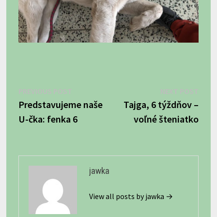
Navigácia
Previous
Next
PREVIOUS POST
NEXT POST
post:
post:
Predstavujeme naše
Tajga, 6 týždňov –
v
U-čka: fenka 6
voľné šteniatko
článku
jawka
View all posts by jawka →