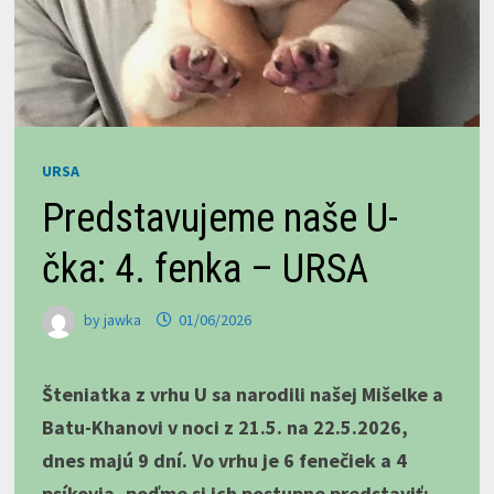
URSA
Predstavujeme naše U-
čka: 4. fenka – URSA
by
jawka
01/06/2026
Šteniatka z vrhu U sa narodili našej Mišelke a
Batu-Khanovi v noci z 21.5. na 22.5.2026,
dnes majú 9 dní. Vo vrhu je 6 fenečiek a 4
psíkovia, poďme si ich postupne predstaviť: