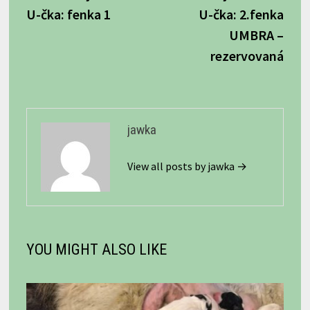
v
U-čka: fenka 1
U-čka: 2.fenka
článku
UMBRA –
rezervovaná
jawka
View all posts by jawka →
YOU MIGHT ALSO LIKE