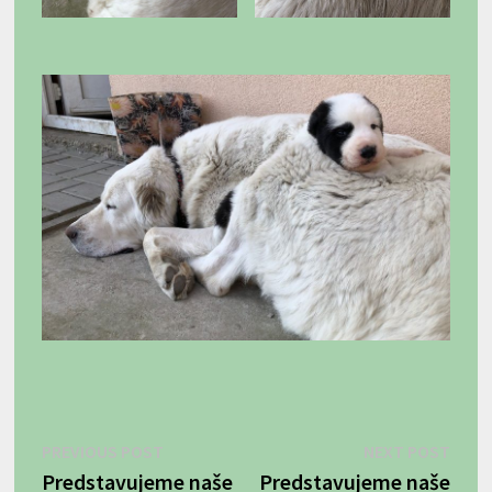
Navigácia
Previous
Next
PREVIOUS POST
NEXT POST
post:
post:
Predstavujeme naše
Predstavujeme naše