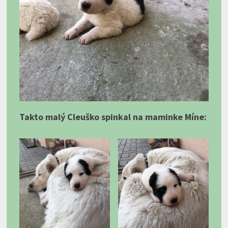
Takto malý Cleuško spinkal na maminke Míne: