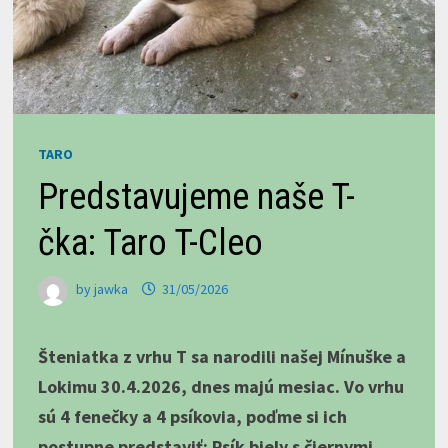
TARO
Predstavujeme naše T-
čka: Taro T-Cleo
by
jawka
31/05/2026
Šteniatka z vrhu T sa narodili našej Mínuške a
Lokimu 30.4.2026, dnes majú mesiac. Vo vrhu
sú 4 fenečky a 4 psíkovia, poďme si ich
postupne predstaviť: Psík biely s čiernymi