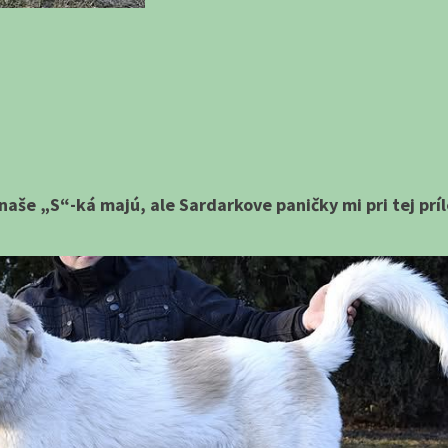
še „S“-ká majú, ale Sardarkove paničky mi pri tej prílež