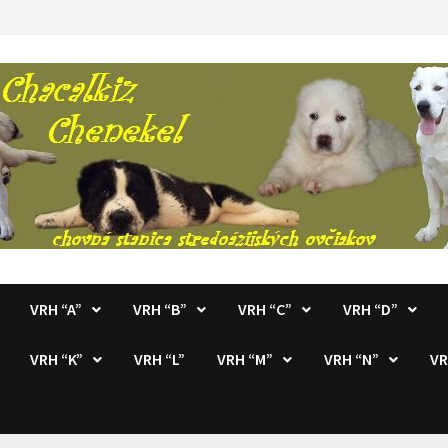
VRH “A”
VRH “B”
VRH “C”
VRH “D”
VRH “K”
VRH “L”
VRH “M”
VRH “N”
VR