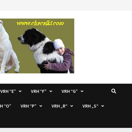
VRH “E”
VRH “F”
VRH “G”
H “O”
VRH “P”
VRH „R“
VRH „S“