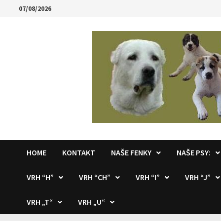
Skip
07/08/2026
to
content
HOME
KONTAKT
NAŠE FENKY
NAŠE PSY:
VRH “H”
VRH “CH”
VRH “I”
VRH “J”
VRH „T“
VRH „U“