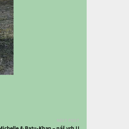
Next
NEXT POST
post:
Michelle & Batu-Khan – náš vrh U