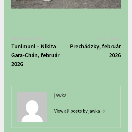
Navigácia
Previous
Next
PREVIOUS POST
NEXT POST
post:
post:
Tunimuni – Nikita
Prechádzky, február
v
Gara-Chán, február
2026
článku
2026
jawka
View all posts by jawka →