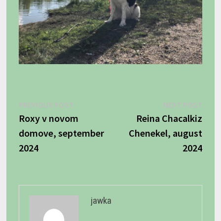
Navigácia
Previous
Next
PREVIOUS POST
NEXT POST
post:
post:
Roxy v novom
Reina Chacalkiz
v
domove, september
Chenekel, august
článku
2024
2024
jawka