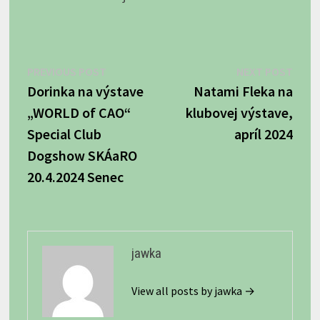
Navigácia
Previous
Next
PREVIOUS POST
NEXT POST
post:
post:
Dorinka na výstave
Natami Fleka na
v
„WORLD of CAO“
klubovej výstave,
článku
Special Club
apríl 2024
Dogshow SKÁaRO
20.4.2024 Senec
jawka
View all posts by jawka →