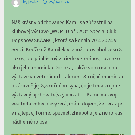
by
jawka
25/04/2024
Náš krásny odchovanec Kamil sa zúčastnil na
klubovej výstave „WORLD of CAO“ Special Club
Dogshow SKÁaRO, ktorá sa konala 20.4.2024 v
Senci. Keďže už Kamilek v januári dosiahol veku 8
rokov, bol prihlásený v triede veteránov, rovnako
ako jeho maminka Dorinka, takže som mala na
výstave vo veteránoch takmer 13-ročnú maminku
a zároveň jej 8,5 ročného syna, čo je teda zrejme
výstavný aj chovateľský unikát… Kamil na svoj
vek teda vôbec nevyzerá, mám dojem, že teraz je
v najlepšej forme, spevnel, zhrubol a je z neho kus
nádherného psa: