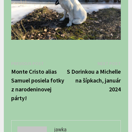
Navigácia
Previous
Next
PREVIOUS POST
NEXT POST
post:
post:
Monte Cristo alias
S Dorinkou a Michelle
v
Samuel posiela fotky
na šípkach, január
článku
z narodeninovej
2024
párty!
jawka