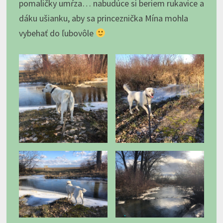
pomaličky umŕza… nabudúce si beriem rukavice a
dáku ušianku, aby sa princeznička Mína mohla
vybehať do ľubovôle