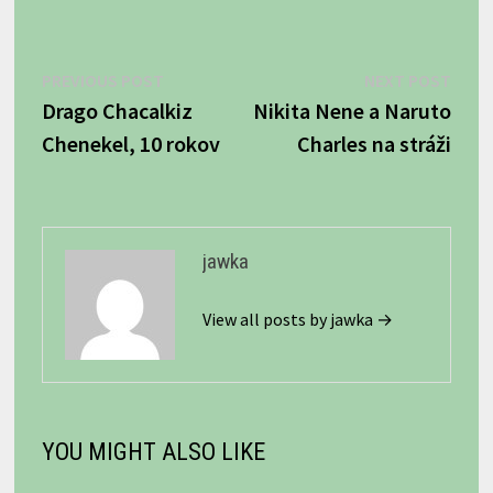
Navigácia
Previous
Next
PREVIOUS POST
NEXT POST
post:
post:
Drago Chacalkiz
Nikita Nene a Naruto
v
Chenekel, 10 rokov
Charles na stráži
článku
jawka
View all posts by jawka →
YOU MIGHT ALSO LIKE