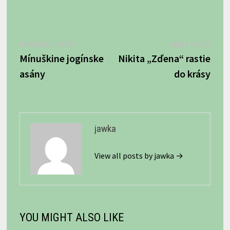
Navigácia
Previous
Next
PREVIOUS POST
NEXT POST
post:
post:
Mínuškine jogínske
Nikita „Zďena“ rastie
v
asány
do krásy
článku
jawka
View all posts by jawka →
YOU MIGHT ALSO LIKE