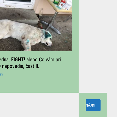
 jedna, FIGHT! alebo Čo vám pri
nepovedia, časť II.
25
Hľadať: