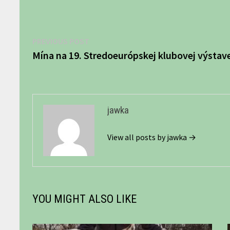
Navigácia
Previous
PREVIOUS POST
post:
Mína na 19. Stredoeurópskej klubovej výsta
v
článku
jawka
View all posts by jawka →
YOU MIGHT ALSO LIKE