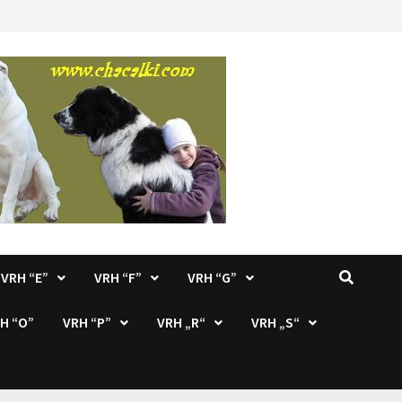
VRH “E”
VRH “F”
VRH “G”
H “O”
VRH “P”
VRH „R“
VRH „S“