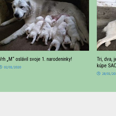
Vrh „M“ oslávil svoje 1. narodeninky!
Tri, dva,
kúpe SAO 
02/01/2020
28/01/20