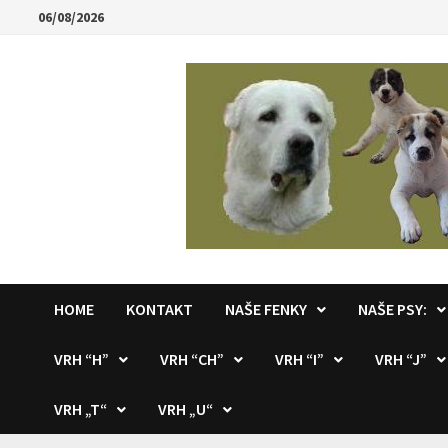
Skip
06/08/2026
to
content
HOME
KONTAKT
NAŠE FENKY
NAŠE PSY:
VRH “H”
VRH “CH”
VRH “I”
VRH “J”
VRH „T“
VRH „U“