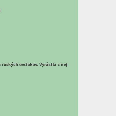
O
 ruských ovčiakov. Vyrástla z nej