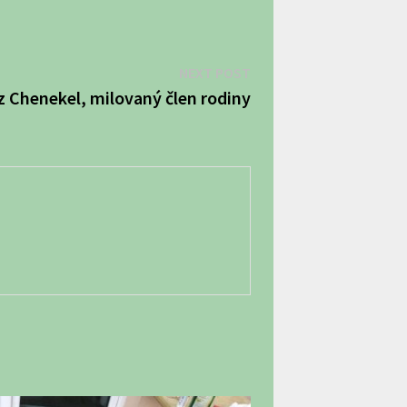
Next
NEXT POST
post:
z Chenekel, milovaný člen rodiny