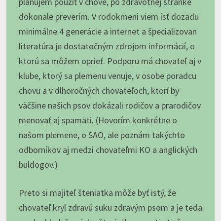
plánujem použiť v chove, po zdravotnej stránke
dokonale preverím. V rodokmeni viem ísť dozadu
minimálne 4 generácie a internet a špecializovan
literatúra je dostatočným zdrojom informácií, o
ktorú sa môžem oprieť. Podporu má chovateľ aj v
klube, ktorý sa plemenu venuje, v osobe poradcu
chovu a v dlhoročných chovateľoch, ktorí by
väčšine našich psov dokázali rodičov a prarodičov
menovať aj spamäti. (Hovorím konkrétne o
našom plemene, o SAO, ale poznám takýchto
odborníkov aj medzi chovateľmi KO a anglických
buldogov.)
Preto si majiteľ šteniatka môže byť istý, že
chovateľ kryl zdravú suku zdravým psom a je teda