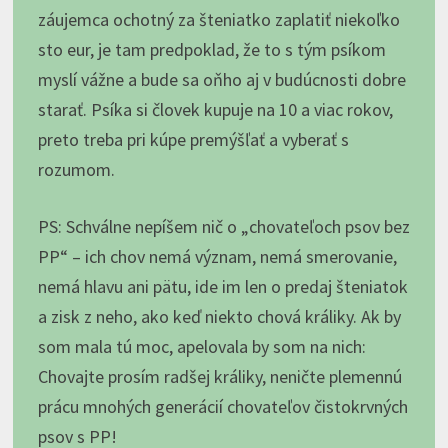
záujemca ochotný za šteniatko zaplatiť niekoľko
sto eur, je tam predpoklad, že to s tým psíkom
myslí vážne a bude sa oňho aj v budúcnosti dobre
starať. Psíka si človek kupuje na 10 a viac rokov,
preto treba pri kúpe premýšľať a vyberať s
rozumom.
PS: Schválne nepíšem nič o „chovateľoch psov bez
PP“ – ich chov nemá význam, nemá smerovanie,
nemá hlavu ani pätu, ide im len o predaj šteniatok
a zisk z neho, ako keď niekto chová králiky. Ak by
som mala tú moc, apelovala by som na nich:
Chovajte prosím radšej králiky, neničte plemennú
prácu mnohých generácií chovateľov čistokrvných
psov s PP!