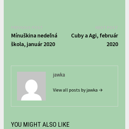
Navigácia
Previous
Next
PREVIOUS POST
NEXT POST
post:
post:
Mínuškina nedeľná
Cuby a Agi, február
v
škola, január 2020
2020
článku
jawka
View all posts by jawka →
YOU MIGHT ALSO LIKE