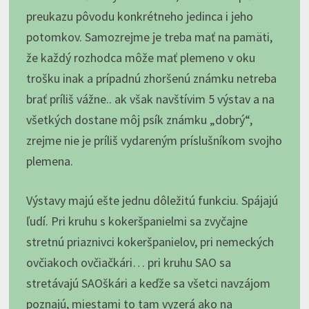
preukazu pôvodu konkrétneho jedinca i jeho
potomkov. Samozrejme je treba mať na pamäti,
že každý rozhodca môže mať plemeno v oku
trošku inak a prípadnú zhoršenú známku netreba
brať príliš vážne.. ak však navštívim 5 výstav a na
všetkých dostane môj psík známku „dobrý“,
zrejme nie je príliš vydareným príslušníkom svojho
plemena.
Výstavy majú ešte jednu dôležitú funkciu. Spájajú
ľudí. Pri kruhu s kokeršpanielmi sa zvyčajne
stretnú priaznivci kokeršpanielov, pri nemeckých
ovčiakoch ovčiačkári… pri kruhu SAO sa
stretávajú SAOškári a keďže sa všetci navzájom
poznajú, miestami to tam vyzerá ako na