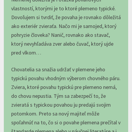
vlastností, ktorými je to ktoré plemeno typické.
Dovoľujem si tvrdiť, že povaha je rovnako dôležitá
ako exteriér zvieraťa. Načo mi je samojed, ktorý
pohryzie človeka? Nanič, rovnako ako stavač,
ktorý nevyhľadáva zver alebo čuvač, ktorý ujde
pred vlkom…
Chovatelia sa snažia udržať v plemene jeho
typickú povahu vhodným výberom chovného páru.
Zviera, ktoré povahu typickú pre plemeno nemá,
do chovu nepustia. Tým sa zabezpečí to, že
zvieratá s typickou povahou ju predajú svojim
potomkom. Preto sa nový majiteľ môže
spoľahnúť na to, čo si o povahe plemena prečítal v
štandarde plemena alebo v náučnej literatúre a i