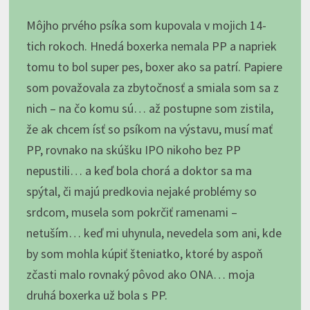
Môjho prvého psíka som kupovala v mojich 14-
tich rokoch. Hnedá boxerka nemala PP a napriek
tomu to bol super pes, boxer ako sa patrí. Papiere
som považovala za zbytočnosť a smiala som sa z
nich – na čo komu sú… až postupne som zistila,
že ak chcem ísť so psíkom na výstavu, musí mať
PP, rovnako na skúšku IPO nikoho bez PP
nepustili… a keď bola chorá a doktor sa ma
spýtal, či majú predkovia nejaké problémy so
srdcom, musela som pokrčiť ramenami –
netuším… keď mi uhynula, nevedela som ani, kde
by som mohla kúpiť šteniatko, ktoré by aspoň
zčasti malo rovnaký pôvod ako ONA… moja
druhá boxerka už bola s PP.