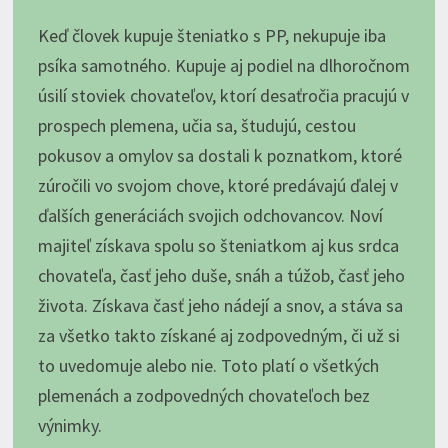
Keď človek kupuje šteniatko s PP, nekupuje iba
psíka samotného. Kupuje aj podiel na dlhoročnom
úsilí stoviek chovateľov, ktorí desaťročia pracujú v
prospech plemena, učia sa, študujú, cestou
pokusov a omylov sa dostali k poznatkom, ktoré
zúročili vo svojom chove, ktoré predávajú ďalej v
ďalších generáciách svojich odchovancov. Noví
majiteľ získava spolu so šteniatkom aj kus srdca
chovateľa, časť jeho duše, snáh a túžob, časť jeho
života. Získava časť jeho nádejí a snov, a stáva sa
za všetko takto získané aj zodpovedným, či už si
to uvedomuje alebo nie. Toto platí o všetkých
plemenách a zodpovedných chovateľoch bez
výnimky.