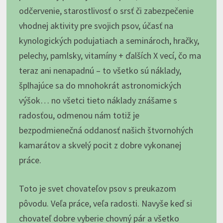
odčervenie, starostlivosť o srsť či zabezpečenie
vhodnej aktivity pre svojich psov, účasť na
kynologických podujatiach a seminároch, hračky,
pelechy, pamlsky, vitamíny + ďalších X vecí, čo ma
teraz ani nenapadnú – to všetko sú náklady,
šplhajúce sa do mnohokrát astronomických
výšok… no všetci tieto náklady znášame s
radosťou, odmenou nám totiž je
bezpodmienečná oddanosť našich štvornohých
kamarátov a skvelý pocit z dobre vykonanej
práce.
Toto je svet chovateľov psov s preukazom
pôvodu. Veľa práce, veľa radosti. Navyše keď si
chovateľ dobre vyberie chovný pár a všetko