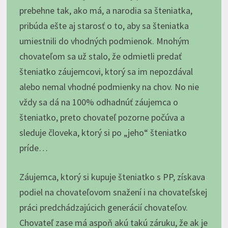
prebehne tak, ako má, a narodia sa šteniatka,
pribúda ešte aj starosť o to, aby sa šteniatka
umiestnili do vhodných podmienok. Mnohým
chovateľom sa už stalo, že odmietli predať
šteniatko záujemcovi, ktorý sa im nepozdával
alebo nemal vhodné podmienky na chov. No nie
vždy sa dá na 100% odhadnúť záujemca o
šteniatko, preto chovateľ pozorne počúva a
sleduje človeka, ktorý si po „jeho“ šteniatko
príde…
Záujemca, ktorý si kupuje šteniatko s PP, získava
podiel na chovateľovom snažení i na chovateľskej
práci predchádzajúcich generácií chovateľov.
Chovateľ zase má aspoň akú takú záruku, že ak je