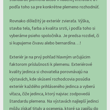
podľa toho sa pre konkrétne plemeno rozhodnúť.
Rovnako dôležitý je exteriér zvieraťa. Výška,
stavba tela, farba a kvalita srsti, i podľa toho si
vyberáme psieho spoločníka. Je predsa rozdiel, či
si kupujeme čivavu alebo bernardína…!
Exteriér je na prvý pohľad hlavným určujúcim
faktorom príslušnosti k plemenu. Exteriérové
kvality jedinca si chovatelia porovnávajú na
výstavách, kde skúsení rozhodcovia posúdia
exteriér každého prihláseného jedinca a vyberú
víťaza, čiže jedinca, ktorý najviac zodpovedá
štandardu plemena. Na výstavách najlepší jedinci
môžu získať tituly a ocenenia, ktoré sa zapíšu do