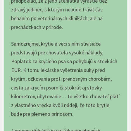
predpoklad, že z jeho šteniatka vyrastie tiež
zdravý jedinec, s ktorým nebude tráviť čas
behaním po veterinárnych klinikách, ale na
prechádzkach v prírode.
Samozrejme, krytie a veci s ním súvisiace
predstavujú pre chovateľa vysoké náklady.
Poplatok za krycieho psa sa pohybujú v stovkách
EUR. K tomu lekárske vyšetrenia suky pred
krytím, očkovania proti prenosným chorobám,
cesta za krycím psom častokrát aj stovky
kilometrov, ubytovanie… to všetko chovateľ platí
z vlastného vrecka kvôli nádeji, že toto krytie
bude pre plemeno prínosom.
Nemenej dôležitá je i otázka povahových