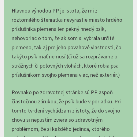
Hlavnou výhodou PP je istota, že mi z
roztomilého šteniatka nevyrastie miesto hrdého
príslušníka plemena len pekný hnedý psík,
nehovoriac o tom, že ak som si vybrala určité
plemeno, tak aj pre jeho povahové vlastnosti, čo
takýto psík mať nemusí (či už sa rozprávame o
strážnych či poľovných vlohách, ktoré robia psa
príslušníkom svojho plemena viac, než exteriér.)
Rovnako po zdravotnej stránke sú PP aspoň
čiastočnou zárukou, že psík bude v poriadku. Pri
tomto tvrdení vychádzam z istoty, že do svojho
chovu si nepustím zviera so zdravotným
problémom, že si každého jedinca, ktorého