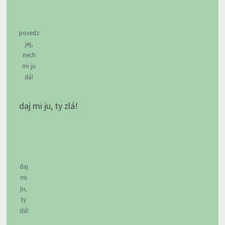
povedz
jej,
nech
mi ju
dá!
daj mi ju, ty zlá!
daj
mi
ju,
ty
zlá!