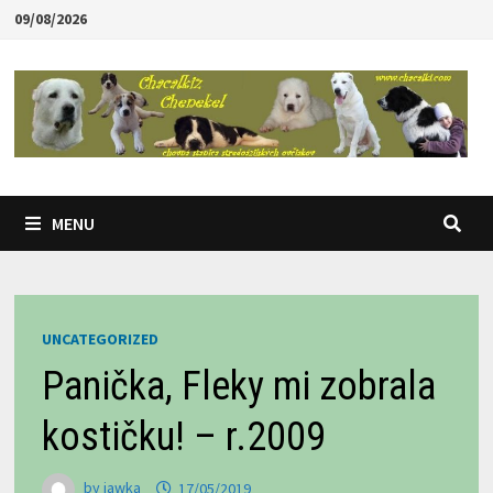
Skip
09/08/2026
to
content
MENU
UNCATEGORIZED
Panička, Fleky mi zobrala
kostičku! – r.2009
by
jawka
17/05/2019