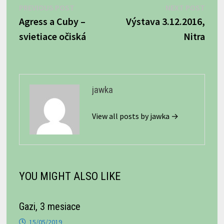
Navigácia
Previous
Next
PREVIOUS POST
NEXT POST
post:
post:
Agress a Cuby –
Výstava 3.12.2016,
v
svietiace očiská
Nitra
článku
jawka
View all posts by jawka →
YOU MIGHT ALSO LIKE
Gazi, 3 mesiace
15/05/2019