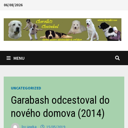
Skip
06/08/2026
to
content
MENU
UNCATEGORIZED
Garabash odcestoval do
nového domova (2014)
by
jawka
15/05/2019