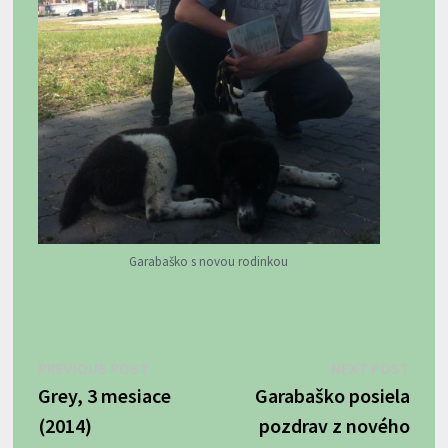
Garabaško s novou rodinkou
Navigácia
Previous
Next
PREVIOUS POST
NEXT POST
post:
post:
Grey, 3 mesiace
Garabaško posiela
v
(2014)
pozdrav z nového
článku