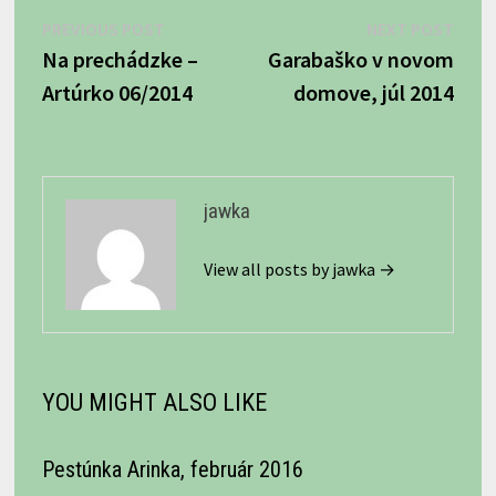
Navigácia
Previous
Next
PREVIOUS POST
NEXT POST
post:
post:
Na prechádzke –
Garabaško v novom
v
Artúrko 06/2014
domove, júl 2014
článku
jawka
View all posts by jawka →
YOU MIGHT ALSO LIKE
Pestúnka Arinka, február 2016