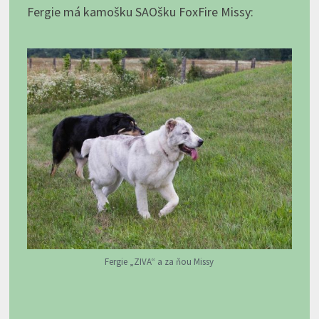
Fergie má kamošku SAOšku FoxFire Missy:
Fergie „ZIVA“ a za ňou Missy