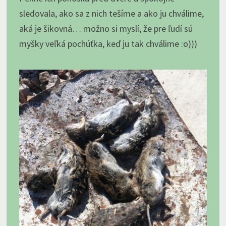
sledovala, ako sa z nich tešíme a ako ju chválime,
aká je šikovná… možno si myslí, že pre ľudí sú
myšky veľká pochúťka, keď ju tak chválime :o)))