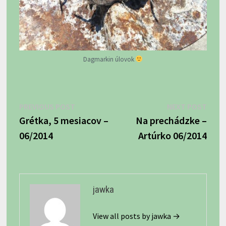
Dagmarkin úlovok
Navigácia
Previous
Next
PREVIOUS POST
NEXT POST
post:
post:
Grétka, 5 mesiacov –
Na prechádzke –
v
06/2014
Artúrko 06/2014
článku
jawka
View all posts by jawka →