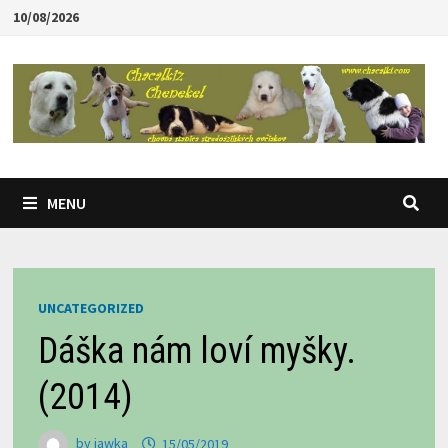
Skip
10/08/2026
to
content
MENU
UNCATEGORIZED
Dáška nám loví myšky.
(2014)
by
jawka
15/05/2019