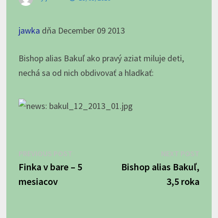
jawka
dňa December 09 2013
Bishop alias Bakuľ ako pravý aziat miluje deti,
nechá sa od nich obdivovať a hladkať:
Navigácia
Previous
Next
PREVIOUS POST
NEXT POST
post:
post:
Finka v bare – 5
Bishop alias Bakuľ,
v
mesiacov
3,5 roka
článku