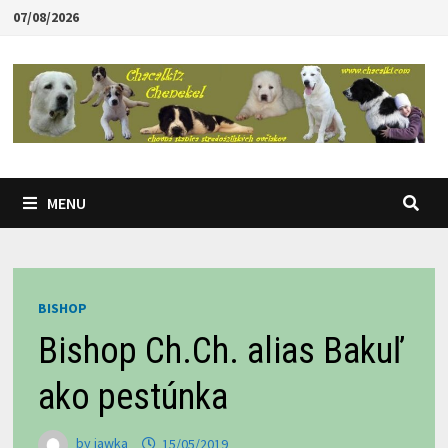
Skip
07/08/2026
to
content
MENU
BISHOP
Bishop Ch.Ch. alias Bakuľ
ako pestúnka
by
jawka
15/05/2019