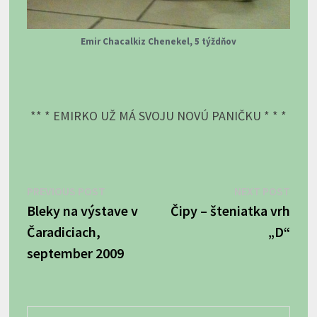
Emir Chacalkiz Chenekel, 5 týždňov
** * EMIRKO UŽ MÁ SVOJU NOVÚ PANIČKU * * *
Navigácia
Previous
Next
PREVIOUS POST
NEXT POST
post:
post:
Bleky na výstave v
Čipy – šteniatka vrh
v
Čaradiciach,
„D“
článku
september 2009