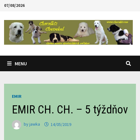
Skip
07/08/2026
to
content
MENU
EMIR
EMIR CH. CH. – 5 týždňov
by
jawka
14/05/2019