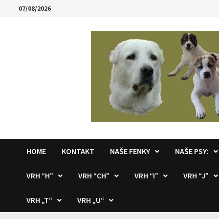
Skip
07/08/2026
to
content
HOME
KONTAKT
NAŠE FENKY
NAŠE PSY:
VRH “H”
VRH “CH”
VRH “I”
VRH “J”
VRH „T“
VRH „U“