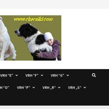
VRH “E”
VRH “F”
VRH “G”
H “O”
VRH “P”
VRH „R“
VRH „S“