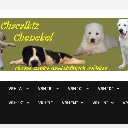
VRH “A”
VRH “B”
VRH “C”
VRH “D”
VRH “K”
VRH “L”
VRH “M”
VRH “N”
VR