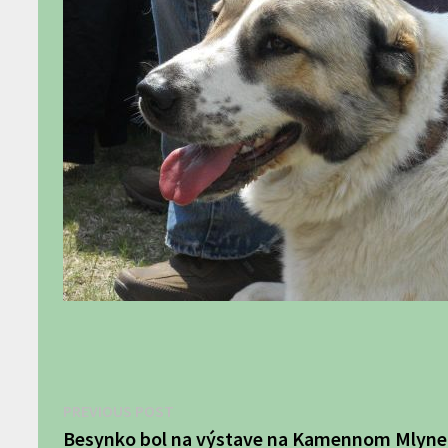
Navigácia
Previous
PREVIOUS POST
post:
Besynko bol na výstave na Kamennom Mlyne, 