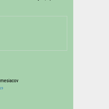
6 mesiacov
19