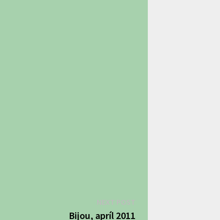
Next
NEXT POST
post:
Bijou, apríl 2011