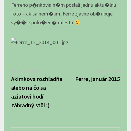
Ferreho p�nkovia n�m poslali jednu aktu�lnu
foto – ak sa nem�lim, Ferre zjavne ob�ubuje
vy��ie polo�en� miesta
Navigácia
Previous
Next
PREVIOUS POST
NEXT POST
post:
post:
Akimkova rozhľadňa
Ferre, január 2015
v
alebo na čo sa
článku
aziatovi hodí
záhradný stôl :)