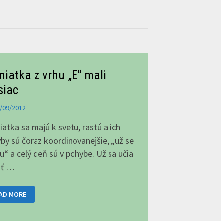
niatka z vrhu „E“ mali
siac
/09/2012
iatka sa majú k svetu, rastú a ich
by sú čoraz koordinovanejšie, „už se
u“ a celý deň sú v pohybe. Už sa učia
ať …
ENIATKA
AD MORE
HU
“
LI