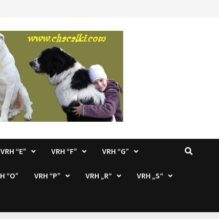
VRH “E”
VRH “F”
VRH “G”
H “O”
VRH “P”
VRH „R“
VRH „S“