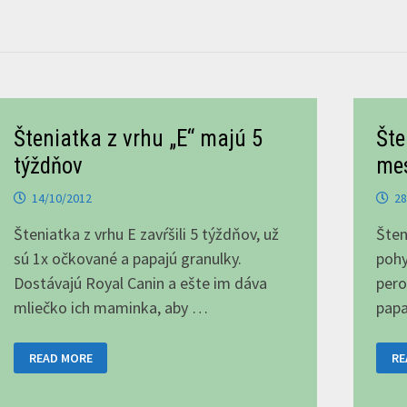
Šteniatka z vrhu „E“ majú 5
Šte
týždňov
me
14/10/2012
28
Šteniatka z vrhu E zavŕšili 5 týždňov, už
Šten
sú 1x očkované a papajú granulky.
pohy
Dostávajú Royal Canin a ešte im dáva
pero
mliečko ich maminka, aby …
pap
ŠTENIATKA
ŠT
READ MORE
RE
Z
Z
VRHU
VR
„E“
„E
MAJÚ
MA