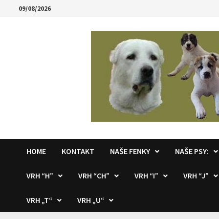
Skip
09/08/2026
to
content
HOME
KONTAKT
NAŠE FENKY
NAŠE PSY:
VRH “H”
VRH “CH”
VRH “I”
VRH “J”
VRH „T“
VRH „U“