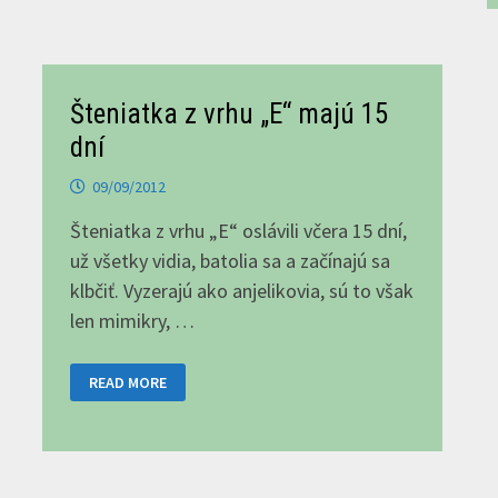
Šteniatka z vrhu „E“ majú 15
dní
09/09/2012
Šteniatka z vrhu „E“ oslávili včera 15 dní,
už všetky vidia, batolia sa a začínajú sa
klbčiť. Vyzerajú ako anjelikovia, sú to však
len mimikry, …
ŠTENIATKA
READ MORE
Z
VRHU
„E“
MAJÚ
15
DNÍ