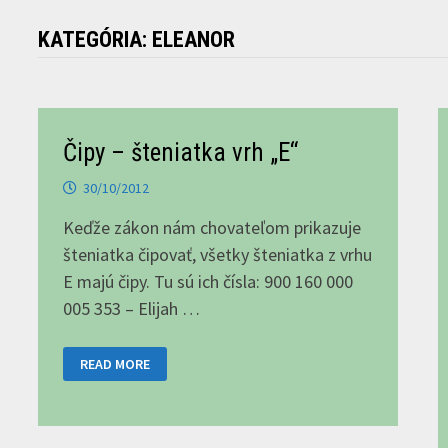
KATEGÓRIA:
ELEANOR
Čipy – šteniatka vrh „E“
30/10/2012
Keďže zákon nám chovateľom prikazuje
šteniatka čipovať, všetky šteniatka z vrhu
E majú čipy. Tu sú ich čísla: 900 160 000
005 353 – Elijah …
ČIPY
READ MORE
–
ŠTENIATKA
VRH
„E“