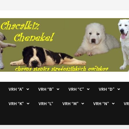
VRH “A”
VRH “B”
VRH “C”
VRH “D”
VRH “K”
VRH “L”
VRH “M”
VRH “N”
VR