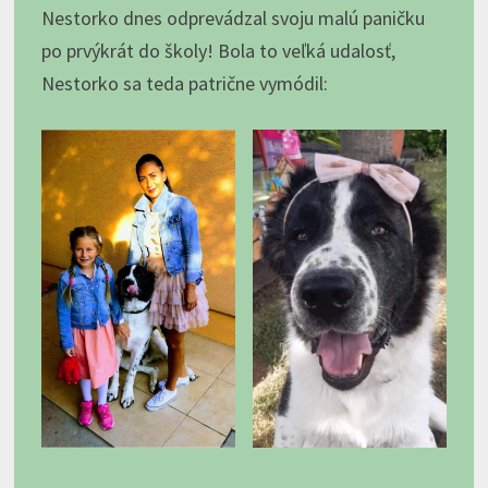
Nestorko dnes odprevádzal svoju malú paničku
po prvýkrát do školy! Bola to veľká udalosť,
Nestorko sa teda patrične vymódil: