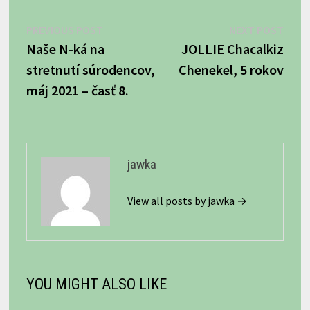
Navigácia
Previous
Next
PREVIOUS POST
NEXT POST
post:
post:
Naše N-ká na
JOLLIE Chacalkiz
v
stretnutí súrodencov,
Chenekel, 5 rokov
článku
máj 2021 – časť 8.
jawka
View all posts by jawka →
YOU MIGHT ALSO LIKE